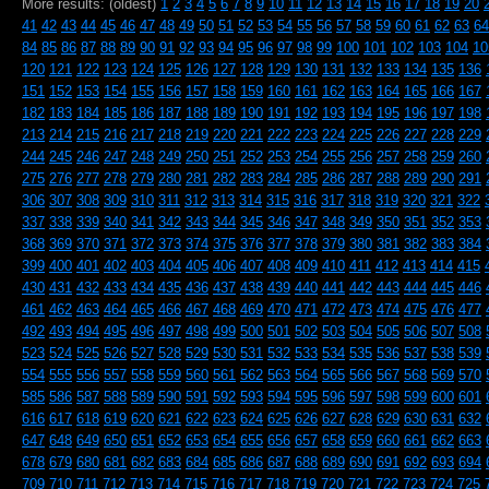
More results: (oldest)
1
2
3
4
5
6
7
8
9
10
11
12
13
14
15
16
17
18
19
20
41
42
43
44
45
46
47
48
49
50
51
52
53
54
55
56
57
58
59
60
61
62
63
64
84
85
86
87
88
89
90
91
92
93
94
95
96
97
98
99
100
101
102
103
104
10
120
121
122
123
124
125
126
127
128
129
130
131
132
133
134
135
136
151
152
153
154
155
156
157
158
159
160
161
162
163
164
165
166
167
182
183
184
185
186
187
188
189
190
191
192
193
194
195
196
197
198
213
214
215
216
217
218
219
220
221
222
223
224
225
226
227
228
229
244
245
246
247
248
249
250
251
252
253
254
255
256
257
258
259
260
275
276
277
278
279
280
281
282
283
284
285
286
287
288
289
290
291
306
307
308
309
310
311
312
313
314
315
316
317
318
319
320
321
322
337
338
339
340
341
342
343
344
345
346
347
348
349
350
351
352
353
368
369
370
371
372
373
374
375
376
377
378
379
380
381
382
383
384
399
400
401
402
403
404
405
406
407
408
409
410
411
412
413
414
415
430
431
432
433
434
435
436
437
438
439
440
441
442
443
444
445
446
461
462
463
464
465
466
467
468
469
470
471
472
473
474
475
476
477
492
493
494
495
496
497
498
499
500
501
502
503
504
505
506
507
508
523
524
525
526
527
528
529
530
531
532
533
534
535
536
537
538
539
554
555
556
557
558
559
560
561
562
563
564
565
566
567
568
569
570
585
586
587
588
589
590
591
592
593
594
595
596
597
598
599
600
601
616
617
618
619
620
621
622
623
624
625
626
627
628
629
630
631
632
647
648
649
650
651
652
653
654
655
656
657
658
659
660
661
662
663
678
679
680
681
682
683
684
685
686
687
688
689
690
691
692
693
694
709
710
711
712
713
714
715
716
717
718
719
720
721
722
723
724
725