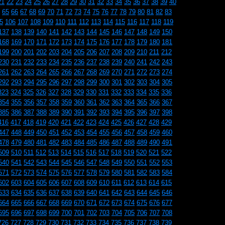
21
22
23
24
25
26
27
28
29
30
31
32
33
34
35
36
37
38
39
40
65
66
67
68
69
70
71
72
73
74
75
76
77
78
79
80
81
82
83
5
106
107
108
109
110
111
112
113
114
115
116
117
118
119
137
138
139
140
141
142
143
144
145
146
147
148
149
150
168
169
170
171
172
173
174
175
176
177
178
179
180
181
199
200
201
202
203
204
205
206
207
208
209
210
211
212
230
231
232
233
234
235
236
237
238
239
240
241
242
243
261
262
263
264
265
266
267
268
269
270
271
272
273
274
292
293
294
295
296
297
298
299
300
301
302
303
304
305
323
324
325
326
327
328
329
330
331
332
333
334
335
336
354
355
356
357
358
359
360
361
362
363
364
365
366
367
385
386
387
388
389
390
391
392
393
394
395
396
397
398
416
417
418
419
420
421
422
423
424
425
426
427
428
429
447
448
449
450
451
452
453
454
455
456
457
458
459
460
478
479
480
481
482
483
484
485
486
487
488
489
490
491
509
510
511
512
513
514
515
516
517
518
519
520
521
522
540
541
542
543
544
545
546
547
548
549
550
551
552
553
571
572
573
574
575
576
577
578
579
580
581
582
583
584
602
603
604
605
606
607
608
609
610
611
612
613
614
615
633
634
635
636
637
638
639
640
641
642
643
644
645
646
664
665
666
667
668
669
670
671
672
673
674
675
676
677
695
696
697
698
699
700
701
702
703
704
705
706
707
708
726
727
728
729
730
731
732
733
734
735
736
737
738
739