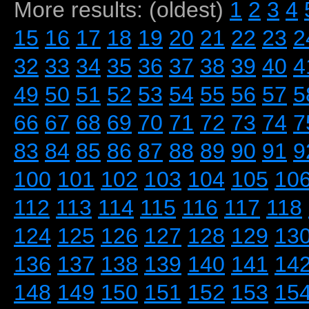
More results: (oldest)
1
2
3
4
15
16
17
18
19
20
21
22
23
2
32
33
34
35
36
37
38
39
40
4
49
50
51
52
53
54
55
56
57
5
66
67
68
69
70
71
72
73
74
7
83
84
85
86
87
88
89
90
91
9
100
101
102
103
104
105
10
112
113
114
115
116
117
118
124
125
126
127
128
129
13
136
137
138
139
140
141
14
148
149
150
151
152
153
15