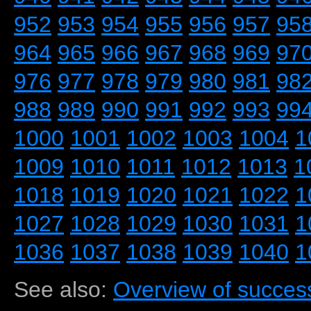
952
953
954
955
956
957
95
964
965
966
967
968
969
97
976
977
978
979
980
981
98
988
989
990
991
992
993
99
1000
1001
1002
1003
1004
1
1009
1010
1011
1012
1013
1
1018
1019
1020
1021
1022
1
1027
1028
1029
1030
1031
1
1036
1037
1038
1039
1040
1
See also:
Overview of success