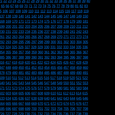
21
22
23
24
25
26
27
28
29
30
31
32
33
34
35
36
37
38
39
40
65
66
67
68
69
70
71
72
73
74
75
76
77
78
79
80
81
82
83
5
106
107
108
109
110
111
112
113
114
115
116
117
118
119
137
138
139
140
141
142
143
144
145
146
147
148
149
150
168
169
170
171
172
173
174
175
176
177
178
179
180
181
199
200
201
202
203
204
205
206
207
208
209
210
211
212
230
231
232
233
234
235
236
237
238
239
240
241
242
243
261
262
263
264
265
266
267
268
269
270
271
272
273
274
292
293
294
295
296
297
298
299
300
301
302
303
304
305
323
324
325
326
327
328
329
330
331
332
333
334
335
336
354
355
356
357
358
359
360
361
362
363
364
365
366
367
385
386
387
388
389
390
391
392
393
394
395
396
397
398
416
417
418
419
420
421
422
423
424
425
426
427
428
429
447
448
449
450
451
452
453
454
455
456
457
458
459
460
478
479
480
481
482
483
484
485
486
487
488
489
490
491
509
510
511
512
513
514
515
516
517
518
519
520
521
522
540
541
542
543
544
545
546
547
548
549
550
551
552
553
571
572
573
574
575
576
577
578
579
580
581
582
583
584
602
603
604
605
606
607
608
609
610
611
612
613
614
615
633
634
635
636
637
638
639
640
641
642
643
644
645
646
664
665
666
667
668
669
670
671
672
673
674
675
676
677
695
696
697
698
699
700
701
702
703
704
705
706
707
708
726
727
728
729
730
731
732
733
734
735
736
737
738
739