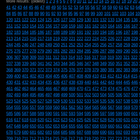
More results: (oldest)
1
2
3
4
5
6
7
8
9
10
11
12
13
14
15
16
17
18
19
20
41
42
43
44
45
46
47
48
49
50
51
52
53
54
55
56
57
58
59
60
61
62
63
64
84
85
86
87
88
89
90
91
92
93
94
95
96
97
98
99
100
101
102
103
104
10
120
121
122
123
124
125
126
127
128
129
130
131
132
133
134
135
136
151
152
153
154
155
156
157
158
159
160
161
162
163
164
165
166
167
182
183
184
185
186
187
188
189
190
191
192
193
194
195
196
197
198
213
214
215
216
217
218
219
220
221
222
223
224
225
226
227
228
229
244
245
246
247
248
249
250
251
252
253
254
255
256
257
258
259
260
275
276
277
278
279
280
281
282
283
284
285
286
287
288
289
290
291
306
307
308
309
310
311
312
313
314
315
316
317
318
319
320
321
322
337
338
339
340
341
342
343
344
345
346
347
348
349
350
351
352
353
368
369
370
371
372
373
374
375
376
377
378
379
380
381
382
383
384
399
400
401
402
403
404
405
406
407
408
409
410
411
412
413
414
415
430
431
432
433
434
435
436
437
438
439
440
441
442
443
444
445
446
461
462
463
464
465
466
467
468
469
470
471
472
473
474
475
476
477
492
493
494
495
496
497
498
499
500
501
502
503
504
505
506
507
508
523
524
525
526
527
528
529
530
531
532
533
534
535
536
537
538
539
554
555
556
557
558
559
560
561
562
563
564
565
566
567
568
569
570
585
586
587
588
589
590
591
592
593
594
595
596
597
598
599
600
601
616
617
618
619
620
621
622
623
624
625
626
627
628
629
630
631
632
647
648
649
650
651
652
653
654
655
656
657
658
659
660
661
662
663
678
679
680
681
682
683
684
685
686
687
688
689
690
691
692
693
694
709
710
711
712
713
714
715
716
717
718
719
720
721
722
723
724
725