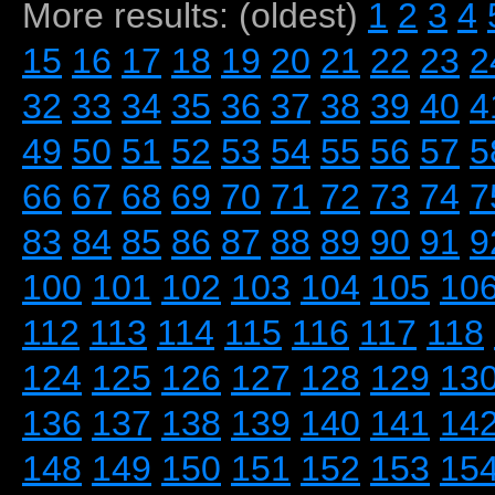
More results: (oldest)
1
2
3
4
15
16
17
18
19
20
21
22
23
2
32
33
34
35
36
37
38
39
40
4
49
50
51
52
53
54
55
56
57
5
66
67
68
69
70
71
72
73
74
7
83
84
85
86
87
88
89
90
91
9
100
101
102
103
104
105
10
112
113
114
115
116
117
118
124
125
126
127
128
129
13
136
137
138
139
140
141
14
148
149
150
151
152
153
15