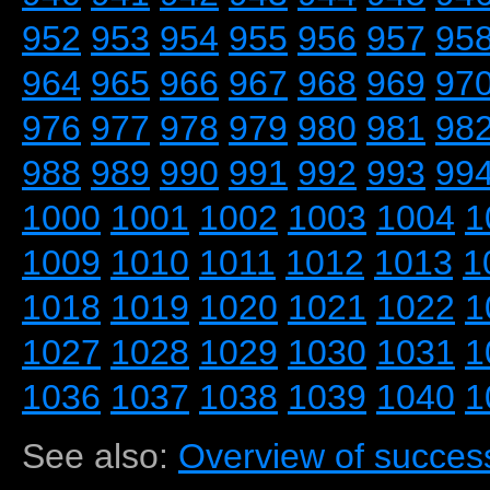
952
953
954
955
956
957
95
964
965
966
967
968
969
97
976
977
978
979
980
981
98
988
989
990
991
992
993
99
1000
1001
1002
1003
1004
1
1009
1010
1011
1012
1013
1
1018
1019
1020
1021
1022
1
1027
1028
1029
1030
1031
1
1036
1037
1038
1039
1040
1
See also:
Overview of success