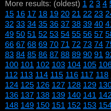
More results: (oldest)
1
2
3
4
15
16
17
18
19
20
21
22
23
2
32
33
34
35
36
37
38
39
40
4
49
50
51
52
53
54
55
56
57
5
66
67
68
69
70
71
72
73
74
7
83
84
85
86
87
88
89
90
91
9
100
101
102
103
104
105
10
112
113
114
115
116
117
118
124
125
126
127
128
129
13
136
137
138
139
140
141
14
148
149
150
151
152
153
15