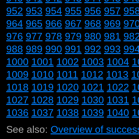
952
953
954
955
956
957
95
964
965
966
967
968
969
97
976
977
978
979
980
981
98
988
989
990
991
992
993
99
1000
1001
1002
1003
1004
1
1009
1010
1011
1012
1013
1
1018
1019
1020
1021
1022
1
1027
1028
1029
1030
1031
1
1036
1037
1038
1039
1040
1
See also:
Overview of success