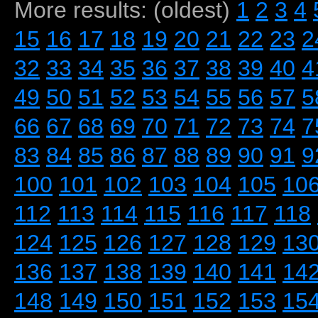
More results: (oldest)
1
2
3
4
15
16
17
18
19
20
21
22
23
2
32
33
34
35
36
37
38
39
40
4
49
50
51
52
53
54
55
56
57
5
66
67
68
69
70
71
72
73
74
7
83
84
85
86
87
88
89
90
91
9
100
101
102
103
104
105
10
112
113
114
115
116
117
118
124
125
126
127
128
129
13
136
137
138
139
140
141
14
148
149
150
151
152
153
15