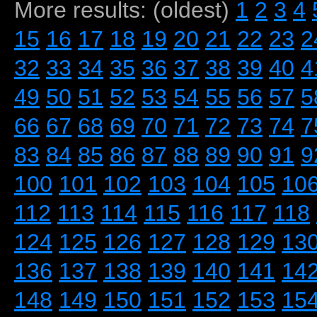
More results: (oldest)
1
2
3
4
15
16
17
18
19
20
21
22
23
2
32
33
34
35
36
37
38
39
40
4
49
50
51
52
53
54
55
56
57
5
66
67
68
69
70
71
72
73
74
7
83
84
85
86
87
88
89
90
91
9
100
101
102
103
104
105
10
112
113
114
115
116
117
118
124
125
126
127
128
129
13
136
137
138
139
140
141
14
148
149
150
151
152
153
15