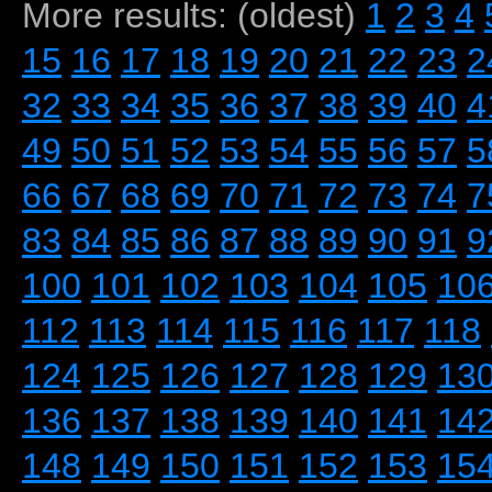
More results: (oldest)
1
2
3
4
15
16
17
18
19
20
21
22
23
2
32
33
34
35
36
37
38
39
40
4
49
50
51
52
53
54
55
56
57
5
66
67
68
69
70
71
72
73
74
7
83
84
85
86
87
88
89
90
91
9
100
101
102
103
104
105
10
112
113
114
115
116
117
118
124
125
126
127
128
129
13
136
137
138
139
140
141
14
148
149
150
151
152
153
15