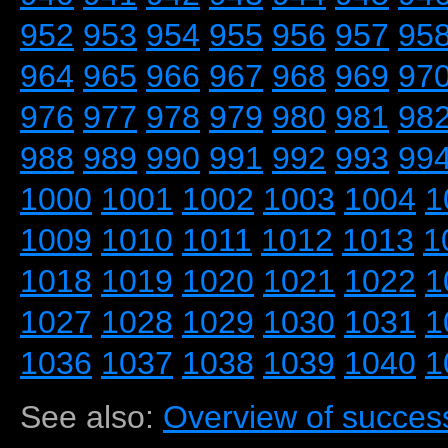
952
953
954
955
956
957
95
964
965
966
967
968
969
97
976
977
978
979
980
981
98
988
989
990
991
992
993
99
1000
1001
1002
1003
1004
1
1009
1010
1011
1012
1013
1
1018
1019
1020
1021
1022
1
1027
1028
1029
1030
1031
1
1036
1037
1038
1039
1040
1
See also:
Overview of success