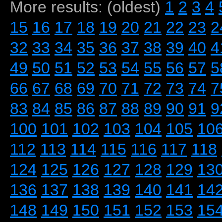
More results: (oldest)
1
2
3
4
15
16
17
18
19
20
21
22
23
2
32
33
34
35
36
37
38
39
40
4
49
50
51
52
53
54
55
56
57
5
66
67
68
69
70
71
72
73
74
7
83
84
85
86
87
88
89
90
91
9
100
101
102
103
104
105
10
112
113
114
115
116
117
118
124
125
126
127
128
129
13
136
137
138
139
140
141
14
148
149
150
151
152
153
15