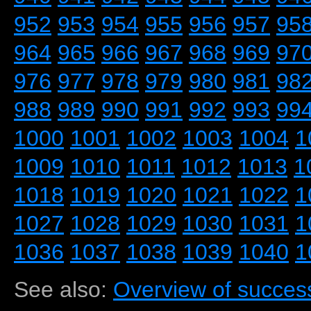
952
953
954
955
956
957
95
964
965
966
967
968
969
97
976
977
978
979
980
981
98
988
989
990
991
992
993
99
1000
1001
1002
1003
1004
1
1009
1010
1011
1012
1013
1
1018
1019
1020
1021
1022
1
1027
1028
1029
1030
1031
1
1036
1037
1038
1039
1040
1
See also:
Overview of success