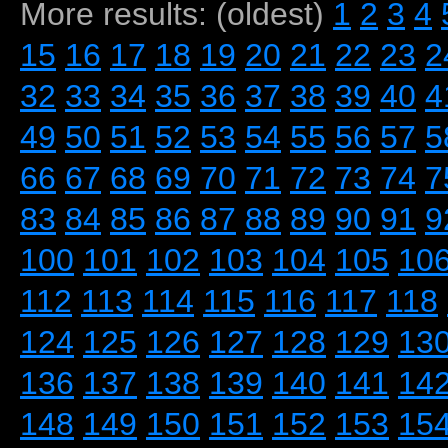
More results: (oldest)
1
2
3
4
15
16
17
18
19
20
21
22
23
2
32
33
34
35
36
37
38
39
40
4
49
50
51
52
53
54
55
56
57
5
66
67
68
69
70
71
72
73
74
7
83
84
85
86
87
88
89
90
91
9
100
101
102
103
104
105
10
112
113
114
115
116
117
118
124
125
126
127
128
129
13
136
137
138
139
140
141
14
148
149
150
151
152
153
15