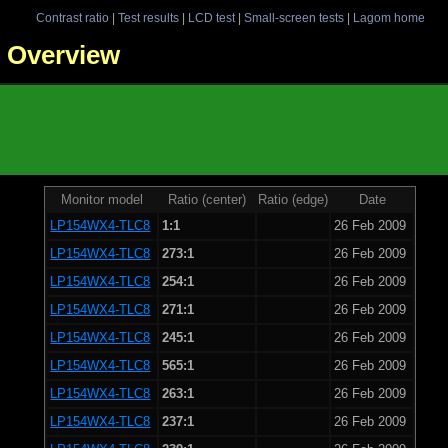
Contrast ratio
|
Test results
|
LCD test
|
Small-screen tests
|
Lagom home
 - Overview
Monitor model
Ratio (center)
Ratio (edge)
Date
LP154WX4-TLC8
1:1
26 Feb 2009
LP154WX4-TLC8
273:1
26 Feb 2009
LP154WX4-TLC8
254:1
26 Feb 2009
LP154WX4-TLC8
271:1
26 Feb 2009
LP154WX4-TLC8
245:1
26 Feb 2009
LP154WX4-TLC8
565:1
26 Feb 2009
LP154WX4-TLC8
263:1
26 Feb 2009
LP154WX4-TLC8
237:1
26 Feb 2009