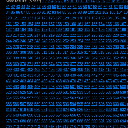
More results: (oldest)
1
2
3
4
5
6
7
8
9
10
11
12
13
14
15
16
17
18
19
20
41
42
43
44
45
46
47
48
49
50
51
52
53
54
55
56
57
58
59
60
61
62
63
64
84
85
86
87
88
89
90
91
92
93
94
95
96
97
98
99
100
101
102
103
104
10
120
121
122
123
124
125
126
127
128
129
130
131
132
133
134
135
136
151
152
153
154
155
156
157
158
159
160
161
162
163
164
165
166
167
182
183
184
185
186
187
188
189
190
191
192
193
194
195
196
197
198
213
214
215
216
217
218
219
220
221
222
223
224
225
226
227
228
229
244
245
246
247
248
249
250
251
252
253
254
255
256
257
258
259
260
275
276
277
278
279
280
281
282
283
284
285
286
287
288
289
290
291
306
307
308
309
310
311
312
313
314
315
316
317
318
319
320
321
322
337
338
339
340
341
342
343
344
345
346
347
348
349
350
351
352
353
368
369
370
371
372
373
374
375
376
377
378
379
380
381
382
383
384
399
400
401
402
403
404
405
406
407
408
409
410
411
412
413
414
415
430
431
432
433
434
435
436
437
438
439
440
441
442
443
444
445
446
461
462
463
464
465
466
467
468
469
470
471
472
473
474
475
476
477
492
493
494
495
496
497
498
499
500
501
502
503
504
505
506
507
508
523
524
525
526
527
528
529
530
531
532
533
534
535
536
537
538
539
554
555
556
557
558
559
560
561
562
563
564
565
566
567
568
569
570
585
586
587
588
589
590
591
592
593
594
595
596
597
598
599
600
601
616
617
618
619
620
621
622
623
624
625
626
627
628
629
630
631
632
647
648
649
650
651
652
653
654
655
656
657
658
659
660
661
662
663
678
679
680
681
682
683
684
685
686
687
688
689
690
691
692
693
694
709
710
711
712
713
714
715
716
717
718
719
720
721
722
723
724
725