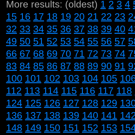
More results: (oldest)
1
2
3
4
15
16
17
18
19
20
21
22
23
2
32
33
34
35
36
37
38
39
40
4
49
50
51
52
53
54
55
56
57
5
66
67
68
69
70
71
72
73
74
7
83
84
85
86
87
88
89
90
91
9
100
101
102
103
104
105
10
112
113
114
115
116
117
118
124
125
126
127
128
129
13
136
137
138
139
140
141
14
148
149
150
151
152
153
15