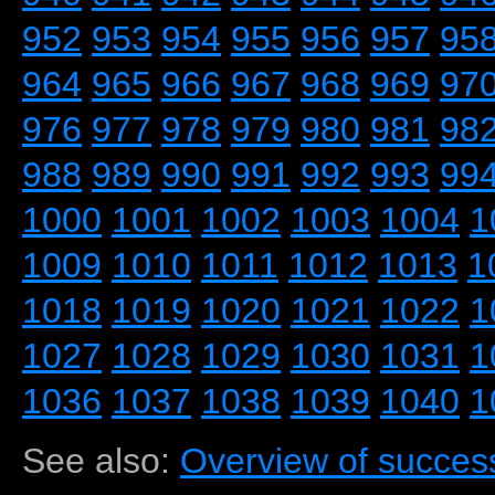
952
953
954
955
956
957
95
964
965
966
967
968
969
97
976
977
978
979
980
981
98
988
989
990
991
992
993
99
1000
1001
1002
1003
1004
1
1009
1010
1011
1012
1013
1
1018
1019
1020
1021
1022
1
1027
1028
1029
1030
1031
1
1036
1037
1038
1039
1040
1
See also:
Overview of success