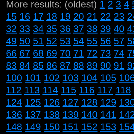
More results: (oldest)
1
2
3
4
15
16
17
18
19
20
21
22
23
2
32
33
34
35
36
37
38
39
40
4
49
50
51
52
53
54
55
56
57
5
66
67
68
69
70
71
72
73
74
7
83
84
85
86
87
88
89
90
91
9
100
101
102
103
104
105
10
112
113
114
115
116
117
118
124
125
126
127
128
129
13
136
137
138
139
140
141
14
148
149
150
151
152
153
15