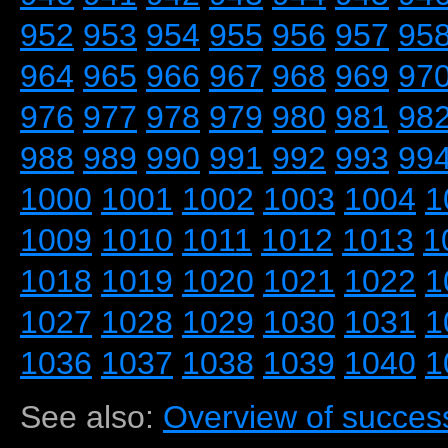
952
953
954
955
956
957
95
964
965
966
967
968
969
97
976
977
978
979
980
981
98
988
989
990
991
992
993
99
1000
1001
1002
1003
1004
1
1009
1010
1011
1012
1013
1
1018
1019
1020
1021
1022
1
1027
1028
1029
1030
1031
1
1036
1037
1038
1039
1040
1
See also:
Overview of success