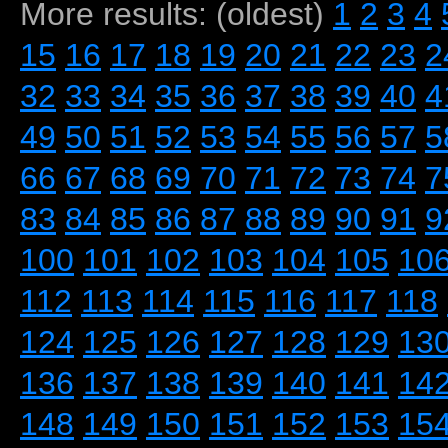
More results: (oldest)
1
2
3
4
15
16
17
18
19
20
21
22
23
2
32
33
34
35
36
37
38
39
40
4
49
50
51
52
53
54
55
56
57
5
66
67
68
69
70
71
72
73
74
7
83
84
85
86
87
88
89
90
91
9
100
101
102
103
104
105
10
112
113
114
115
116
117
118
124
125
126
127
128
129
13
136
137
138
139
140
141
14
148
149
150
151
152
153
15