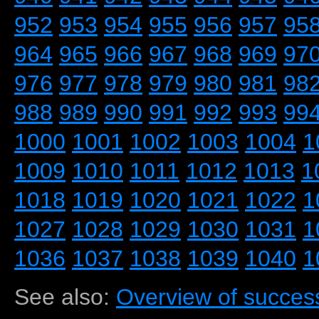
952
953
954
955
956
957
95
964
965
966
967
968
969
97
976
977
978
979
980
981
98
988
989
990
991
992
993
99
1000
1001
1002
1003
1004
1
1009
1010
1011
1012
1013
1
1018
1019
1020
1021
1022
1
1027
1028
1029
1030
1031
1
1036
1037
1038
1039
1040
1
See also:
Overview of success