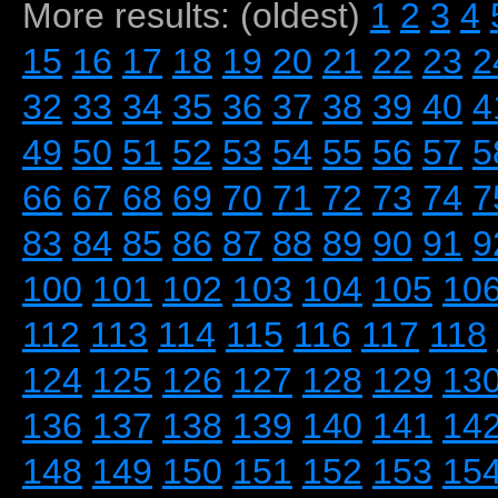
More results: (oldest)
1
2
3
4
15
16
17
18
19
20
21
22
23
2
32
33
34
35
36
37
38
39
40
4
49
50
51
52
53
54
55
56
57
5
66
67
68
69
70
71
72
73
74
7
83
84
85
86
87
88
89
90
91
9
100
101
102
103
104
105
10
112
113
114
115
116
117
118
124
125
126
127
128
129
13
136
137
138
139
140
141
14
148
149
150
151
152
153
15