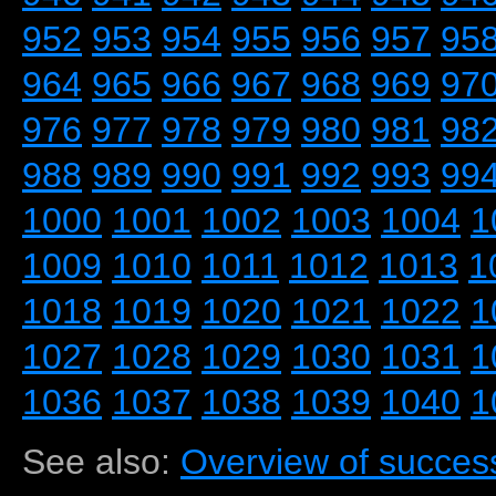
952
953
954
955
956
957
95
964
965
966
967
968
969
97
976
977
978
979
980
981
98
988
989
990
991
992
993
99
1000
1001
1002
1003
1004
1
1009
1010
1011
1012
1013
1
1018
1019
1020
1021
1022
1
1027
1028
1029
1030
1031
1
1036
1037
1038
1039
1040
1
See also:
Overview of success