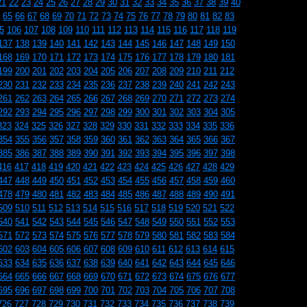
21
22
23
24
25
26
27
28
29
30
31
32
33
34
35
36
37
38
39
40
65
66
67
68
69
70
71
72
73
74
75
76
77
78
79
80
81
82
83
5
106
107
108
109
110
111
112
113
114
115
116
117
118
119
137
138
139
140
141
142
143
144
145
146
147
148
149
150
168
169
170
171
172
173
174
175
176
177
178
179
180
181
199
200
201
202
203
204
205
206
207
208
209
210
211
212
230
231
232
233
234
235
236
237
238
239
240
241
242
243
261
262
263
264
265
266
267
268
269
270
271
272
273
274
292
293
294
295
296
297
298
299
300
301
302
303
304
305
323
324
325
326
327
328
329
330
331
332
333
334
335
336
354
355
356
357
358
359
360
361
362
363
364
365
366
367
385
386
387
388
389
390
391
392
393
394
395
396
397
398
416
417
418
419
420
421
422
423
424
425
426
427
428
429
447
448
449
450
451
452
453
454
455
456
457
458
459
460
478
479
480
481
482
483
484
485
486
487
488
489
490
491
509
510
511
512
513
514
515
516
517
518
519
520
521
522
540
541
542
543
544
545
546
547
548
549
550
551
552
553
571
572
573
574
575
576
577
578
579
580
581
582
583
584
602
603
604
605
606
607
608
609
610
611
612
613
614
615
633
634
635
636
637
638
639
640
641
642
643
644
645
646
664
665
666
667
668
669
670
671
672
673
674
675
676
677
695
696
697
698
699
700
701
702
703
704
705
706
707
708
726
727
728
729
730
731
732
733
734
735
736
737
738
739