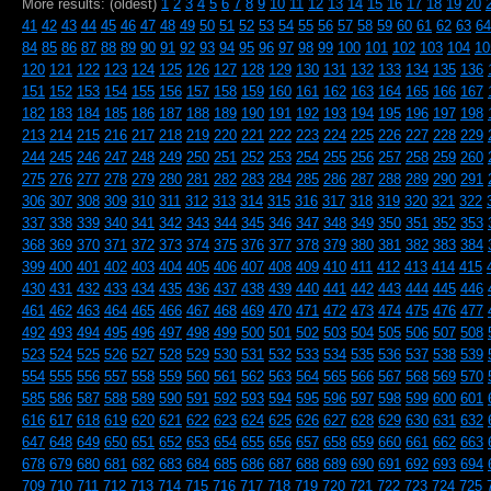
More results: (oldest)
1
2
3
4
5
6
7
8
9
10
11
12
13
14
15
16
17
18
19
20
41
42
43
44
45
46
47
48
49
50
51
52
53
54
55
56
57
58
59
60
61
62
63
64
84
85
86
87
88
89
90
91
92
93
94
95
96
97
98
99
100
101
102
103
104
10
120
121
122
123
124
125
126
127
128
129
130
131
132
133
134
135
136
151
152
153
154
155
156
157
158
159
160
161
162
163
164
165
166
167
182
183
184
185
186
187
188
189
190
191
192
193
194
195
196
197
198
213
214
215
216
217
218
219
220
221
222
223
224
225
226
227
228
229
244
245
246
247
248
249
250
251
252
253
254
255
256
257
258
259
260
275
276
277
278
279
280
281
282
283
284
285
286
287
288
289
290
291
306
307
308
309
310
311
312
313
314
315
316
317
318
319
320
321
322
337
338
339
340
341
342
343
344
345
346
347
348
349
350
351
352
353
368
369
370
371
372
373
374
375
376
377
378
379
380
381
382
383
384
399
400
401
402
403
404
405
406
407
408
409
410
411
412
413
414
415
430
431
432
433
434
435
436
437
438
439
440
441
442
443
444
445
446
461
462
463
464
465
466
467
468
469
470
471
472
473
474
475
476
477
492
493
494
495
496
497
498
499
500
501
502
503
504
505
506
507
508
523
524
525
526
527
528
529
530
531
532
533
534
535
536
537
538
539
554
555
556
557
558
559
560
561
562
563
564
565
566
567
568
569
570
585
586
587
588
589
590
591
592
593
594
595
596
597
598
599
600
601
616
617
618
619
620
621
622
623
624
625
626
627
628
629
630
631
632
647
648
649
650
651
652
653
654
655
656
657
658
659
660
661
662
663
678
679
680
681
682
683
684
685
686
687
688
689
690
691
692
693
694
709
710
711
712
713
714
715
716
717
718
719
720
721
722
723
724
725