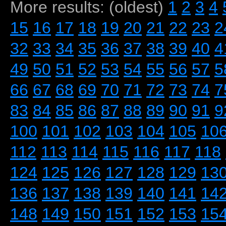
More results: (oldest)
1
2
3
4
15
16
17
18
19
20
21
22
23
2
32
33
34
35
36
37
38
39
40
4
49
50
51
52
53
54
55
56
57
5
66
67
68
69
70
71
72
73
74
7
83
84
85
86
87
88
89
90
91
9
100
101
102
103
104
105
10
112
113
114
115
116
117
118
124
125
126
127
128
129
13
136
137
138
139
140
141
14
148
149
150
151
152
153
15