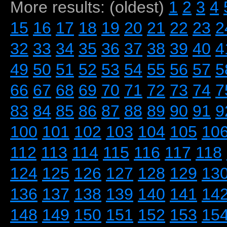
More results: (oldest)
1
2
3
4
15
16
17
18
19
20
21
22
23
2
32
33
34
35
36
37
38
39
40
4
49
50
51
52
53
54
55
56
57
5
66
67
68
69
70
71
72
73
74
7
83
84
85
86
87
88
89
90
91
9
100
101
102
103
104
105
10
112
113
114
115
116
117
118
124
125
126
127
128
129
13
136
137
138
139
140
141
14
148
149
150
151
152
153
15