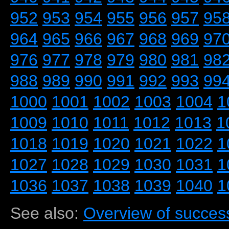
952
953
954
955
956
957
95
964
965
966
967
968
969
97
976
977
978
979
980
981
98
988
989
990
991
992
993
99
1000
1001
1002
1003
1004
1
1009
1010
1011
1012
1013
1
1018
1019
1020
1021
1022
1
1027
1028
1029
1030
1031
1
1036
1037
1038
1039
1040
1
See also:
Overview of success