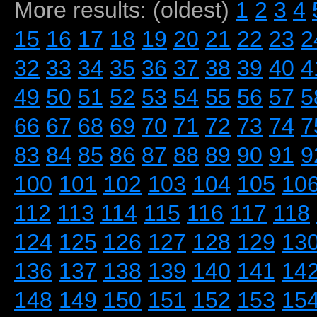
More results: (oldest)
1
2
3
4
15
16
17
18
19
20
21
22
23
2
32
33
34
35
36
37
38
39
40
4
49
50
51
52
53
54
55
56
57
5
66
67
68
69
70
71
72
73
74
7
83
84
85
86
87
88
89
90
91
9
100
101
102
103
104
105
10
112
113
114
115
116
117
118
124
125
126
127
128
129
13
136
137
138
139
140
141
14
148
149
150
151
152
153
15