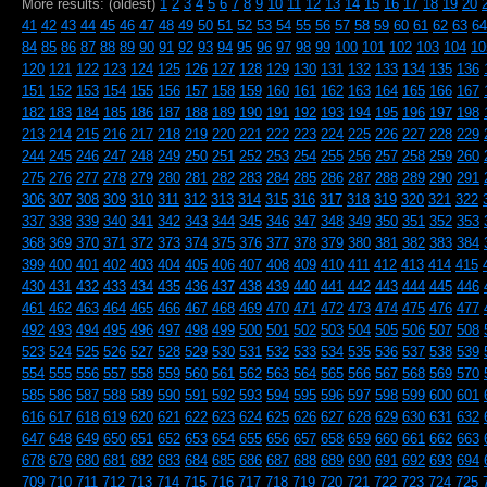
More results: (oldest)
1
2
3
4
5
6
7
8
9
10
11
12
13
14
15
16
17
18
19
20
41
42
43
44
45
46
47
48
49
50
51
52
53
54
55
56
57
58
59
60
61
62
63
64
84
85
86
87
88
89
90
91
92
93
94
95
96
97
98
99
100
101
102
103
104
10
120
121
122
123
124
125
126
127
128
129
130
131
132
133
134
135
136
151
152
153
154
155
156
157
158
159
160
161
162
163
164
165
166
167
182
183
184
185
186
187
188
189
190
191
192
193
194
195
196
197
198
213
214
215
216
217
218
219
220
221
222
223
224
225
226
227
228
229
244
245
246
247
248
249
250
251
252
253
254
255
256
257
258
259
260
275
276
277
278
279
280
281
282
283
284
285
286
287
288
289
290
291
306
307
308
309
310
311
312
313
314
315
316
317
318
319
320
321
322
337
338
339
340
341
342
343
344
345
346
347
348
349
350
351
352
353
368
369
370
371
372
373
374
375
376
377
378
379
380
381
382
383
384
399
400
401
402
403
404
405
406
407
408
409
410
411
412
413
414
415
430
431
432
433
434
435
436
437
438
439
440
441
442
443
444
445
446
461
462
463
464
465
466
467
468
469
470
471
472
473
474
475
476
477
492
493
494
495
496
497
498
499
500
501
502
503
504
505
506
507
508
523
524
525
526
527
528
529
530
531
532
533
534
535
536
537
538
539
554
555
556
557
558
559
560
561
562
563
564
565
566
567
568
569
570
585
586
587
588
589
590
591
592
593
594
595
596
597
598
599
600
601
616
617
618
619
620
621
622
623
624
625
626
627
628
629
630
631
632
647
648
649
650
651
652
653
654
655
656
657
658
659
660
661
662
663
678
679
680
681
682
683
684
685
686
687
688
689
690
691
692
693
694
709
710
711
712
713
714
715
716
717
718
719
720
721
722
723
724
725