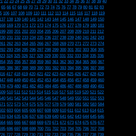
21
22
23
24
25
26
27
28
29
30
31
32
33
34
35
36
37
38
39
40
65
66
67
68
69
70
71
72
73
74
75
76
77
78
79
80
81
82
83
5
106
107
108
109
110
111
112
113
114
115
116
117
118
119
137
138
139
140
141
142
143
144
145
146
147
148
149
150
168
169
170
171
172
173
174
175
176
177
178
179
180
181
199
200
201
202
203
204
205
206
207
208
209
210
211
212
230
231
232
233
234
235
236
237
238
239
240
241
242
243
261
262
263
264
265
266
267
268
269
270
271
272
273
274
292
293
294
295
296
297
298
299
300
301
302
303
304
305
323
324
325
326
327
328
329
330
331
332
333
334
335
336
354
355
356
357
358
359
360
361
362
363
364
365
366
367
385
386
387
388
389
390
391
392
393
394
395
396
397
398
416
417
418
419
420
421
422
423
424
425
426
427
428
429
447
448
449
450
451
452
453
454
455
456
457
458
459
460
478
479
480
481
482
483
484
485
486
487
488
489
490
491
509
510
511
512
513
514
515
516
517
518
519
520
521
522
540
541
542
543
544
545
546
547
548
549
550
551
552
553
571
572
573
574
575
576
577
578
579
580
581
582
583
584
602
603
604
605
606
607
608
609
610
611
612
613
614
615
633
634
635
636
637
638
639
640
641
642
643
644
645
646
664
665
666
667
668
669
670
671
672
673
674
675
676
677
695
696
697
698
699
700
701
702
703
704
705
706
707
708
726
727
728
729
730
731
732
733
734
735
736
737
738
739