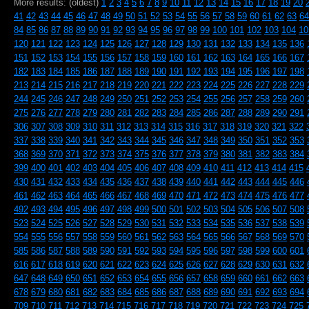
More results: (oldest)
1
2
3
4
5
6
7
8
9
10
11
12
13
14
15
16
17
18
19
20
41
42
43
44
45
46
47
48
49
50
51
52
53
54
55
56
57
58
59
60
61
62
63
64
84
85
86
87
88
89
90
91
92
93
94
95
96
97
98
99
100
101
102
103
104
10
120
121
122
123
124
125
126
127
128
129
130
131
132
133
134
135
136
151
152
153
154
155
156
157
158
159
160
161
162
163
164
165
166
167
182
183
184
185
186
187
188
189
190
191
192
193
194
195
196
197
198
213
214
215
216
217
218
219
220
221
222
223
224
225
226
227
228
229
244
245
246
247
248
249
250
251
252
253
254
255
256
257
258
259
260
275
276
277
278
279
280
281
282
283
284
285
286
287
288
289
290
291
306
307
308
309
310
311
312
313
314
315
316
317
318
319
320
321
322
337
338
339
340
341
342
343
344
345
346
347
348
349
350
351
352
353
368
369
370
371
372
373
374
375
376
377
378
379
380
381
382
383
384
399
400
401
402
403
404
405
406
407
408
409
410
411
412
413
414
415
430
431
432
433
434
435
436
437
438
439
440
441
442
443
444
445
446
461
462
463
464
465
466
467
468
469
470
471
472
473
474
475
476
477
492
493
494
495
496
497
498
499
500
501
502
503
504
505
506
507
508
523
524
525
526
527
528
529
530
531
532
533
534
535
536
537
538
539
554
555
556
557
558
559
560
561
562
563
564
565
566
567
568
569
570
585
586
587
588
589
590
591
592
593
594
595
596
597
598
599
600
601
616
617
618
619
620
621
622
623
624
625
626
627
628
629
630
631
632
647
648
649
650
651
652
653
654
655
656
657
658
659
660
661
662
663
678
679
680
681
682
683
684
685
686
687
688
689
690
691
692
693
694
709
710
711
712
713
714
715
716
717
718
719
720
721
722
723
724
725