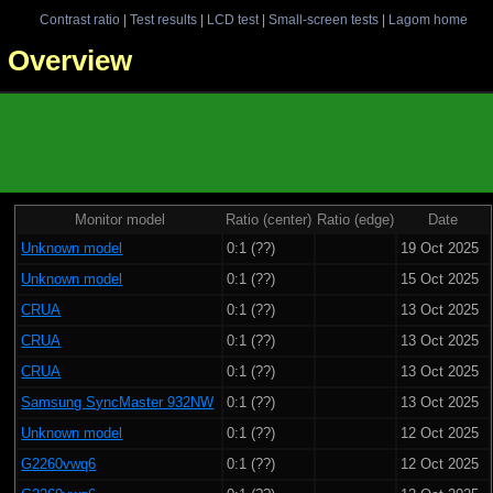
Contrast ratio
|
Test results
|
LCD test
|
Small-screen tests
|
Lagom home
 - Overview
Monitor model
Ratio (center)
Ratio (edge)
Date
Unknown model
0:1 (??)
19 Oct 2025
Unknown model
0:1 (??)
15 Oct 2025
CRUA
0:1 (??)
13 Oct 2025
CRUA
0:1 (??)
13 Oct 2025
CRUA
0:1 (??)
13 Oct 2025
Samsung SyncMaster 932NW
0:1 (??)
13 Oct 2025
Unknown model
0:1 (??)
12 Oct 2025
G2260vwq6
0:1 (??)
12 Oct 2025