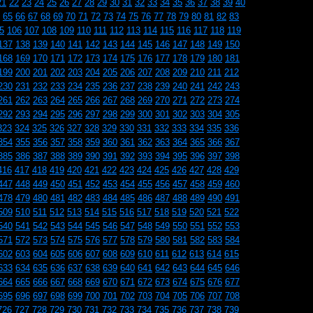
21
22
23
24
25
26
27
28
29
30
31
32
33
34
35
36
37
38
39
40
65
66
67
68
69
70
71
72
73
74
75
76
77
78
79
80
81
82
83
5
106
107
108
109
110
111
112
113
114
115
116
117
118
119
137
138
139
140
141
142
143
144
145
146
147
148
149
150
168
169
170
171
172
173
174
175
176
177
178
179
180
181
199
200
201
202
203
204
205
206
207
208
209
210
211
212
230
231
232
233
234
235
236
237
238
239
240
241
242
243
261
262
263
264
265
266
267
268
269
270
271
272
273
274
292
293
294
295
296
297
298
299
300
301
302
303
304
305
323
324
325
326
327
328
329
330
331
332
333
334
335
336
354
355
356
357
358
359
360
361
362
363
364
365
366
367
385
386
387
388
389
390
391
392
393
394
395
396
397
398
416
417
418
419
420
421
422
423
424
425
426
427
428
429
447
448
449
450
451
452
453
454
455
456
457
458
459
460
478
479
480
481
482
483
484
485
486
487
488
489
490
491
509
510
511
512
513
514
515
516
517
518
519
520
521
522
540
541
542
543
544
545
546
547
548
549
550
551
552
553
571
572
573
574
575
576
577
578
579
580
581
582
583
584
602
603
604
605
606
607
608
609
610
611
612
613
614
615
633
634
635
636
637
638
639
640
641
642
643
644
645
646
664
665
666
667
668
669
670
671
672
673
674
675
676
677
695
696
697
698
699
700
701
702
703
704
705
706
707
708
726
727
728
729
730
731
732
733
734
735
736
737
738
739