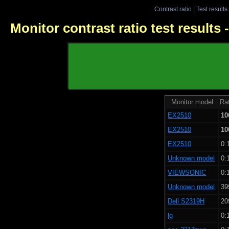
Contrast ratio
|
Test results
Monitor contrast ratio test results
Monitor model
Rat
EX2510
10
EX2510
10
EX2510
0:
Unknown model
0:
VIEWSONIC
0:
Unknown model
39
Dell S2319H
20
lg
0: