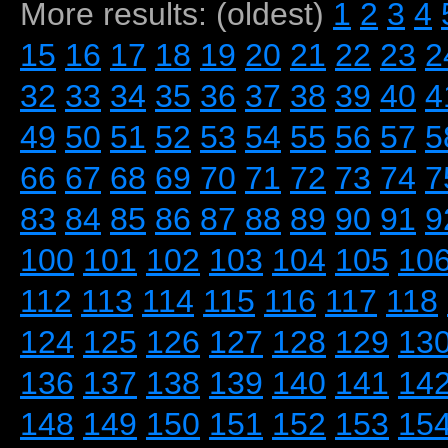
More results: (oldest)
1
2
3
4
15
16
17
18
19
20
21
22
23
2
32
33
34
35
36
37
38
39
40
4
49
50
51
52
53
54
55
56
57
5
66
67
68
69
70
71
72
73
74
7
83
84
85
86
87
88
89
90
91
9
100
101
102
103
104
105
10
112
113
114
115
116
117
118
124
125
126
127
128
129
13
136
137
138
139
140
141
14
148
149
150
151
152
153
15