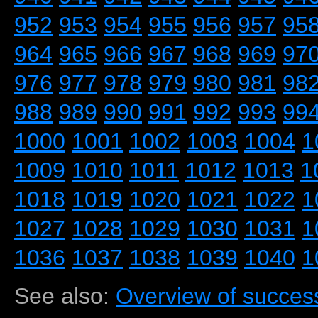
952
953
954
955
956
957
95
964
965
966
967
968
969
97
976
977
978
979
980
981
98
988
989
990
991
992
993
99
1000
1001
1002
1003
1004
1
1009
1010
1011
1012
1013
1
1018
1019
1020
1021
1022
1
1027
1028
1029
1030
1031
1
1036
1037
1038
1039
1040
1
See also:
Overview of success