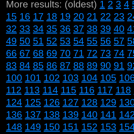
More results: (oldest)
1
2
3
4
15
16
17
18
19
20
21
22
23
2
32
33
34
35
36
37
38
39
40
4
49
50
51
52
53
54
55
56
57
5
66
67
68
69
70
71
72
73
74
7
83
84
85
86
87
88
89
90
91
9
100
101
102
103
104
105
10
112
113
114
115
116
117
118
124
125
126
127
128
129
13
136
137
138
139
140
141
14
148
149
150
151
152
153
15