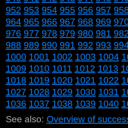
952
953
954
955
956
957
95
964
965
966
967
968
969
97
976
977
978
979
980
981
98
988
989
990
991
992
993
99
1000
1001
1002
1003
1004
1
1009
1010
1011
1012
1013
1
1018
1019
1020
1021
1022
1
1027
1028
1029
1030
1031
1
1036
1037
1038
1039
1040
1
See also:
Overview of success