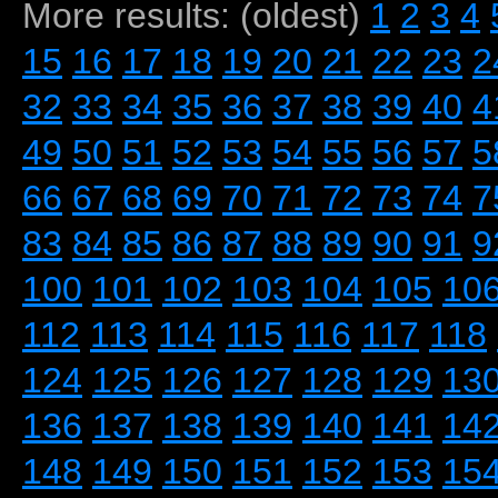
More results: (oldest)
1
2
3
4
15
16
17
18
19
20
21
22
23
2
32
33
34
35
36
37
38
39
40
4
49
50
51
52
53
54
55
56
57
5
66
67
68
69
70
71
72
73
74
7
83
84
85
86
87
88
89
90
91
9
100
101
102
103
104
105
10
112
113
114
115
116
117
118
124
125
126
127
128
129
13
136
137
138
139
140
141
14
148
149
150
151
152
153
15