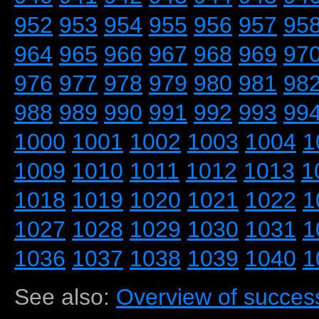
952
953
954
955
956
957
95
964
965
966
967
968
969
97
976
977
978
979
980
981
98
988
989
990
991
992
993
99
1000
1001
1002
1003
1004
1
1009
1010
1011
1012
1013
1
1018
1019
1020
1021
1022
1
1027
1028
1029
1030
1031
1
1036
1037
1038
1039
1040
1
See also:
Overview of success