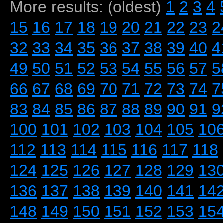
More results: (oldest)
1
2
3
4
15
16
17
18
19
20
21
22
23
2
32
33
34
35
36
37
38
39
40
4
49
50
51
52
53
54
55
56
57
5
66
67
68
69
70
71
72
73
74
7
83
84
85
86
87
88
89
90
91
9
100
101
102
103
104
105
10
112
113
114
115
116
117
118
124
125
126
127
128
129
13
136
137
138
139
140
141
14
148
149
150
151
152
153
15