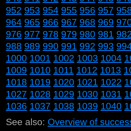
952
953
954
955
956
957
95
964
965
966
967
968
969
97
976
977
978
979
980
981
98
988
989
990
991
992
993
99
1000
1001
1002
1003
1004
1
1009
1010
1011
1012
1013
1
1018
1019
1020
1021
1022
1
1027
1028
1029
1030
1031
1
1036
1037
1038
1039
1040
1
See also:
Overview of success