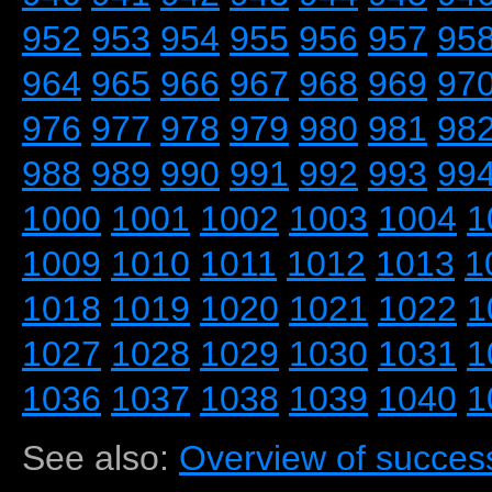
952
953
954
955
956
957
95
964
965
966
967
968
969
97
976
977
978
979
980
981
98
988
989
990
991
992
993
99
1000
1001
1002
1003
1004
1
1009
1010
1011
1012
1013
1
1018
1019
1020
1021
1022
1
1027
1028
1029
1030
1031
1
1036
1037
1038
1039
1040
1
See also:
Overview of success