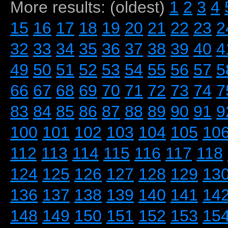
More results: (oldest)
1
2
3
4
15
16
17
18
19
20
21
22
23
2
32
33
34
35
36
37
38
39
40
4
49
50
51
52
53
54
55
56
57
5
66
67
68
69
70
71
72
73
74
7
83
84
85
86
87
88
89
90
91
9
100
101
102
103
104
105
10
112
113
114
115
116
117
118
124
125
126
127
128
129
13
136
137
138
139
140
141
14
148
149
150
151
152
153
15