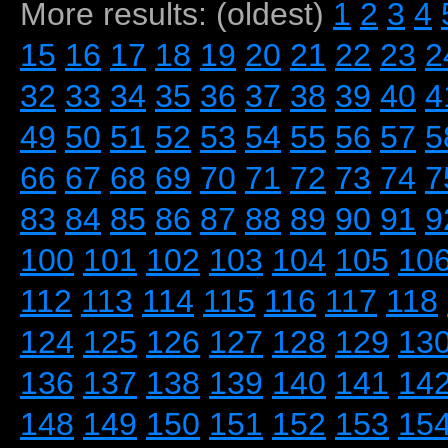
More results: (oldest)
1
2
3
4
15
16
17
18
19
20
21
22
23
2
32
33
34
35
36
37
38
39
40
4
49
50
51
52
53
54
55
56
57
5
66
67
68
69
70
71
72
73
74
7
83
84
85
86
87
88
89
90
91
9
100
101
102
103
104
105
10
112
113
114
115
116
117
118
124
125
126
127
128
129
13
136
137
138
139
140
141
14
148
149
150
151
152
153
15