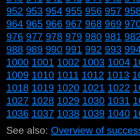
952
953
954
955
956
957
95
964
965
966
967
968
969
97
976
977
978
979
980
981
98
988
989
990
991
992
993
99
1000
1001
1002
1003
1004
1
1009
1010
1011
1012
1013
1
1018
1019
1020
1021
1022
1
1027
1028
1029
1030
1031
1
1036
1037
1038
1039
1040
1
See also:
Overview of success