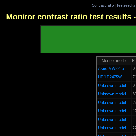
Contrast ratio
|
Test results
Monitor contrast ratio test results
Monitor model
Ra
Asus MW221u
0:
HP/LP2475W
7
Unknown model
0:
Unknown model
8
Unknown model
2
Unknown model
1
Unknown model
1:
Unknown model
2