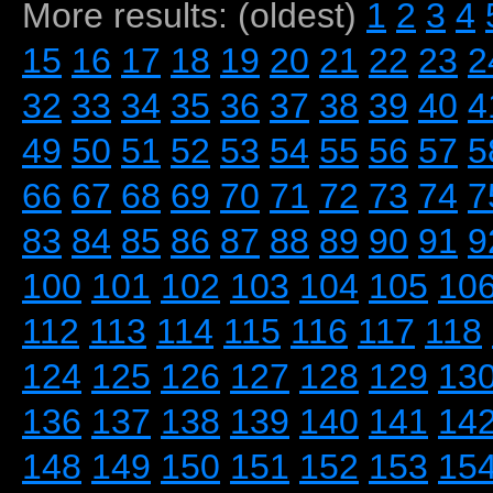
More results: (oldest)
1
2
3
4
15
16
17
18
19
20
21
22
23
2
32
33
34
35
36
37
38
39
40
4
49
50
51
52
53
54
55
56
57
5
66
67
68
69
70
71
72
73
74
7
83
84
85
86
87
88
89
90
91
9
100
101
102
103
104
105
10
112
113
114
115
116
117
118
124
125
126
127
128
129
13
136
137
138
139
140
141
14
148
149
150
151
152
153
15