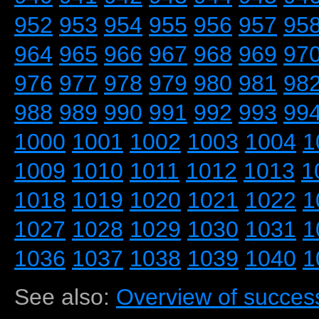
952
953
954
955
956
957
95
964
965
966
967
968
969
97
976
977
978
979
980
981
98
988
989
990
991
992
993
99
1000
1001
1002
1003
1004
1
1009
1010
1011
1012
1013
1
1018
1019
1020
1021
1022
1
1027
1028
1029
1030
1031
1
1036
1037
1038
1039
1040
1
See also:
Overview of success