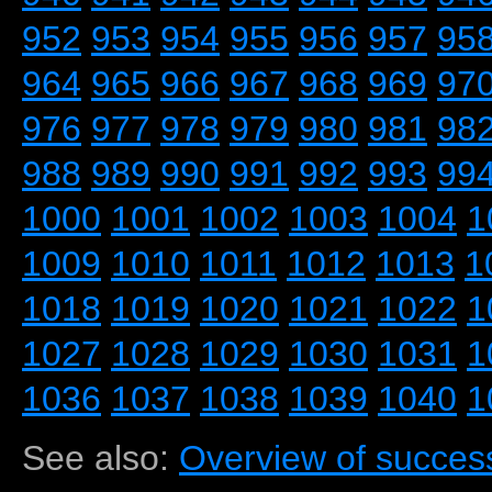
952
953
954
955
956
957
95
964
965
966
967
968
969
97
976
977
978
979
980
981
98
988
989
990
991
992
993
99
1000
1001
1002
1003
1004
1
1009
1010
1011
1012
1013
1
1018
1019
1020
1021
1022
1
1027
1028
1029
1030
1031
1
1036
1037
1038
1039
1040
1
See also:
Overview of success