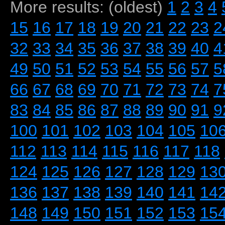
More results: (oldest)
1
2
3
4
15
16
17
18
19
20
21
22
23
2
32
33
34
35
36
37
38
39
40
4
49
50
51
52
53
54
55
56
57
5
66
67
68
69
70
71
72
73
74
7
83
84
85
86
87
88
89
90
91
9
100
101
102
103
104
105
10
112
113
114
115
116
117
118
124
125
126
127
128
129
13
136
137
138
139
140
141
14
148
149
150
151
152
153
15