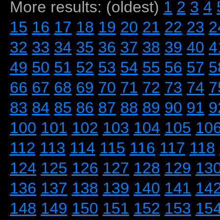
More results: (oldest)
1
2
3
4
15
16
17
18
19
20
21
22
23
2
32
33
34
35
36
37
38
39
40
4
49
50
51
52
53
54
55
56
57
5
66
67
68
69
70
71
72
73
74
7
83
84
85
86
87
88
89
90
91
9
100
101
102
103
104
105
10
112
113
114
115
116
117
118
124
125
126
127
128
129
13
136
137
138
139
140
141
14
148
149
150
151
152
153
15