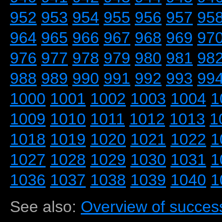
952
953
954
955
956
957
95
964
965
966
967
968
969
97
976
977
978
979
980
981
98
988
989
990
991
992
993
99
1000
1001
1002
1003
1004
1
1009
1010
1011
1012
1013
1
1018
1019
1020
1021
1022
1
1027
1028
1029
1030
1031
1
1036
1037
1038
1039
1040
1
See also:
Overview of success