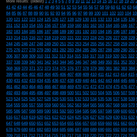
More results: (oldest)
1
2
3
4
5
6
7
8
9
10
11
12
13
14
15
16
17
18
19
20
41
42
43
44
45
46
47
48
49
50
51
52
53
54
55
56
57
58
59
60
61
62
63
64
84
85
86
87
88
89
90
91
92
93
94
95
96
97
98
99
100
101
102
103
104
10
120
121
122
123
124
125
126
127
128
129
130
131
132
133
134
135
136
151
152
153
154
155
156
157
158
159
160
161
162
163
164
165
166
167
182
183
184
185
186
187
188
189
190
191
192
193
194
195
196
197
198
213
214
215
216
217
218
219
220
221
222
223
224
225
226
227
228
229
244
245
246
247
248
249
250
251
252
253
254
255
256
257
258
259
260
275
276
277
278
279
280
281
282
283
284
285
286
287
288
289
290
291
306
307
308
309
310
311
312
313
314
315
316
317
318
319
320
321
322
337
338
339
340
341
342
343
344
345
346
347
348
349
350
351
352
353
368
369
370
371
372
373
374
375
376
377
378
379
380
381
382
383
384
399
400
401
402
403
404
405
406
407
408
409
410
411
412
413
414
415
430
431
432
433
434
435
436
437
438
439
440
441
442
443
444
445
446
461
462
463
464
465
466
467
468
469
470
471
472
473
474
475
476
477
492
493
494
495
496
497
498
499
500
501
502
503
504
505
506
507
508
523
524
525
526
527
528
529
530
531
532
533
534
535
536
537
538
539
554
555
556
557
558
559
560
561
562
563
564
565
566
567
568
569
570
585
586
587
588
589
590
591
592
593
594
595
596
597
598
599
600
601
616
617
618
619
620
621
622
623
624
625
626
627
628
629
630
631
632
647
648
649
650
651
652
653
654
655
656
657
658
659
660
661
662
663
678
679
680
681
682
683
684
685
686
687
688
689
690
691
692
693
694
709
710
711
712
713
714
715
716
717
718
719
720
721
722
723
724
725