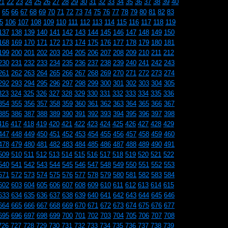
21
22
23
24
25
26
27
28
29
30
31
32
33
34
35
36
37
38
39
40
65
66
67
68
69
70
71
72
73
74
75
76
77
78
79
80
81
82
83
5
106
107
108
109
110
111
112
113
114
115
116
117
118
119
137
138
139
140
141
142
143
144
145
146
147
148
149
150
168
169
170
171
172
173
174
175
176
177
178
179
180
181
199
200
201
202
203
204
205
206
207
208
209
210
211
212
230
231
232
233
234
235
236
237
238
239
240
241
242
243
261
262
263
264
265
266
267
268
269
270
271
272
273
274
292
293
294
295
296
297
298
299
300
301
302
303
304
305
323
324
325
326
327
328
329
330
331
332
333
334
335
336
354
355
356
357
358
359
360
361
362
363
364
365
366
367
385
386
387
388
389
390
391
392
393
394
395
396
397
398
416
417
418
419
420
421
422
423
424
425
426
427
428
429
447
448
449
450
451
452
453
454
455
456
457
458
459
460
478
479
480
481
482
483
484
485
486
487
488
489
490
491
509
510
511
512
513
514
515
516
517
518
519
520
521
522
540
541
542
543
544
545
546
547
548
549
550
551
552
553
571
572
573
574
575
576
577
578
579
580
581
582
583
584
602
603
604
605
606
607
608
609
610
611
612
613
614
615
633
634
635
636
637
638
639
640
641
642
643
644
645
646
664
665
666
667
668
669
670
671
672
673
674
675
676
677
695
696
697
698
699
700
701
702
703
704
705
706
707
708
726
727
728
729
730
731
732
733
734
735
736
737
738
739