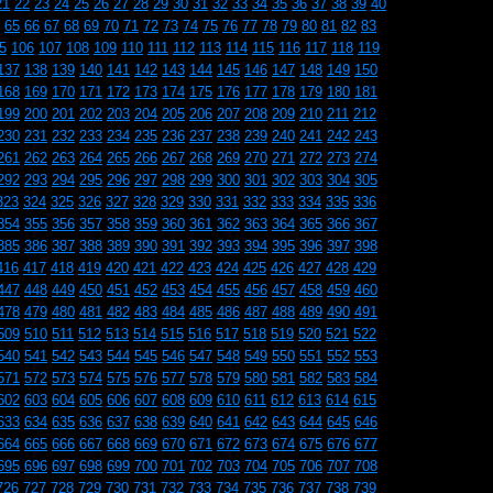
21
22
23
24
25
26
27
28
29
30
31
32
33
34
35
36
37
38
39
40
65
66
67
68
69
70
71
72
73
74
75
76
77
78
79
80
81
82
83
5
106
107
108
109
110
111
112
113
114
115
116
117
118
119
137
138
139
140
141
142
143
144
145
146
147
148
149
150
168
169
170
171
172
173
174
175
176
177
178
179
180
181
199
200
201
202
203
204
205
206
207
208
209
210
211
212
230
231
232
233
234
235
236
237
238
239
240
241
242
243
261
262
263
264
265
266
267
268
269
270
271
272
273
274
292
293
294
295
296
297
298
299
300
301
302
303
304
305
323
324
325
326
327
328
329
330
331
332
333
334
335
336
354
355
356
357
358
359
360
361
362
363
364
365
366
367
385
386
387
388
389
390
391
392
393
394
395
396
397
398
416
417
418
419
420
421
422
423
424
425
426
427
428
429
447
448
449
450
451
452
453
454
455
456
457
458
459
460
478
479
480
481
482
483
484
485
486
487
488
489
490
491
509
510
511
512
513
514
515
516
517
518
519
520
521
522
540
541
542
543
544
545
546
547
548
549
550
551
552
553
571
572
573
574
575
576
577
578
579
580
581
582
583
584
602
603
604
605
606
607
608
609
610
611
612
613
614
615
633
634
635
636
637
638
639
640
641
642
643
644
645
646
664
665
666
667
668
669
670
671
672
673
674
675
676
677
695
696
697
698
699
700
701
702
703
704
705
706
707
708
726
727
728
729
730
731
732
733
734
735
736
737
738
739