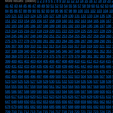
More results: (oldest)
1
2
3
4
5
6
7
8
9
10
11
12
13
14
15
16
17
18
19
20
41
42
43
44
45
46
47
48
49
50
51
52
53
54
55
56
57
58
59
60
61
62
63
64
84
85
86
87
88
89
90
91
92
93
94
95
96
97
98
99
100
101
102
103
104
10
120
121
122
123
124
125
126
127
128
129
130
131
132
133
134
135
136
151
152
153
154
155
156
157
158
159
160
161
162
163
164
165
166
167
182
183
184
185
186
187
188
189
190
191
192
193
194
195
196
197
198
213
214
215
216
217
218
219
220
221
222
223
224
225
226
227
228
229
244
245
246
247
248
249
250
251
252
253
254
255
256
257
258
259
260
275
276
277
278
279
280
281
282
283
284
285
286
287
288
289
290
291
306
307
308
309
310
311
312
313
314
315
316
317
318
319
320
321
322
337
338
339
340
341
342
343
344
345
346
347
348
349
350
351
352
353
368
369
370
371
372
373
374
375
376
377
378
379
380
381
382
383
384
399
400
401
402
403
404
405
406
407
408
409
410
411
412
413
414
415
430
431
432
433
434
435
436
437
438
439
440
441
442
443
444
445
446
461
462
463
464
465
466
467
468
469
470
471
472
473
474
475
476
477
492
493
494
495
496
497
498
499
500
501
502
503
504
505
506
507
508
523
524
525
526
527
528
529
530
531
532
533
534
535
536
537
538
539
554
555
556
557
558
559
560
561
562
563
564
565
566
567
568
569
570
585
586
587
588
589
590
591
592
593
594
595
596
597
598
599
600
601
616
617
618
619
620
621
622
623
624
625
626
627
628
629
630
631
632
647
648
649
650
651
652
653
654
655
656
657
658
659
660
661
662
663
678
679
680
681
682
683
684
685
686
687
688
689
690
691
692
693
694
709
710
711
712
713
714
715
716
717
718
719
720
721
722
723
724
725