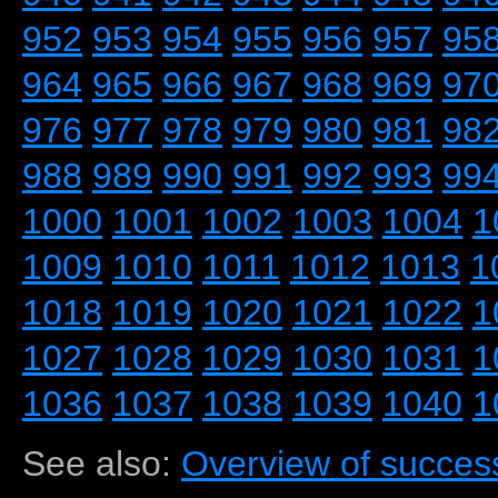
952
953
954
955
956
957
95
964
965
966
967
968
969
97
976
977
978
979
980
981
98
988
989
990
991
992
993
99
1000
1001
1002
1003
1004
1
1009
1010
1011
1012
1013
1
1018
1019
1020
1021
1022
1
1027
1028
1029
1030
1031
1
1036
1037
1038
1039
1040
1
See also:
Overview of success