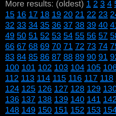
More results: (oldest)
1
2
3
4
15
16
17
18
19
20
21
22
23
2
32
33
34
35
36
37
38
39
40
4
49
50
51
52
53
54
55
56
57
5
66
67
68
69
70
71
72
73
74
7
83
84
85
86
87
88
89
90
91
9
100
101
102
103
104
105
10
112
113
114
115
116
117
118
124
125
126
127
128
129
13
136
137
138
139
140
141
14
148
149
150
151
152
153
15