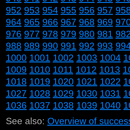
952
953
954
955
956
957
95
964
965
966
967
968
969
97
976
977
978
979
980
981
98
988
989
990
991
992
993
99
1000
1001
1002
1003
1004
1
1009
1010
1011
1012
1013
1
1018
1019
1020
1021
1022
1
1027
1028
1029
1030
1031
1
1036
1037
1038
1039
1040
1
See also:
Overview of success