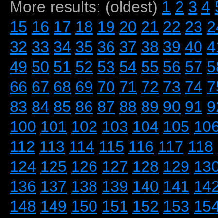
More results: (oldest)
1
2
3
4
15
16
17
18
19
20
21
22
23
2
32
33
34
35
36
37
38
39
40
4
49
50
51
52
53
54
55
56
57
5
66
67
68
69
70
71
72
73
74
7
83
84
85
86
87
88
89
90
91
9
100
101
102
103
104
105
10
112
113
114
115
116
117
118
124
125
126
127
128
129
13
136
137
138
139
140
141
14
148
149
150
151
152
153
15