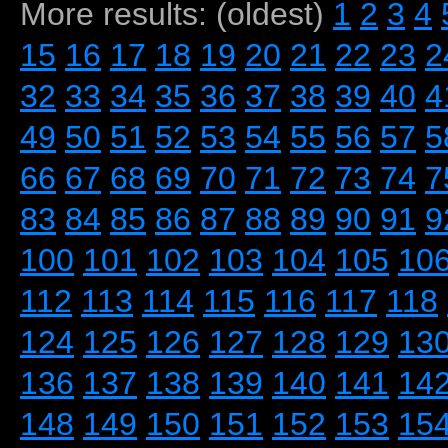
More results: (oldest)
1
2
3
4
15
16
17
18
19
20
21
22
23
2
32
33
34
35
36
37
38
39
40
4
49
50
51
52
53
54
55
56
57
5
66
67
68
69
70
71
72
73
74
7
83
84
85
86
87
88
89
90
91
9
100
101
102
103
104
105
10
112
113
114
115
116
117
118
124
125
126
127
128
129
13
136
137
138
139
140
141
14
148
149
150
151
152
153
15