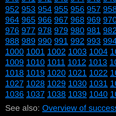
952
953
954
955
956
957
95
964
965
966
967
968
969
97
976
977
978
979
980
981
98
988
989
990
991
992
993
99
1000
1001
1002
1003
1004
1
1009
1010
1011
1012
1013
1
1018
1019
1020
1021
1022
1
1027
1028
1029
1030
1031
1
1036
1037
1038
1039
1040
1
See also:
Overview of success