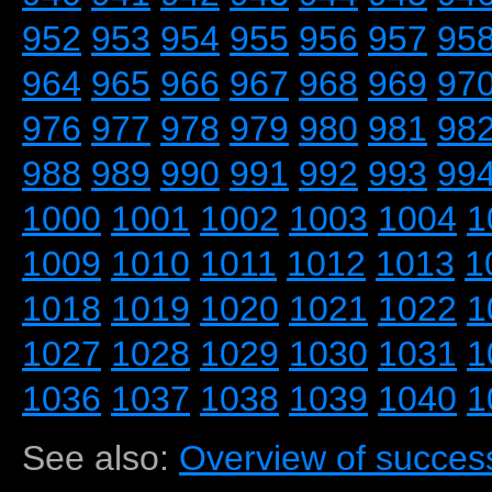
952
953
954
955
956
957
95
964
965
966
967
968
969
97
976
977
978
979
980
981
98
988
989
990
991
992
993
99
1000
1001
1002
1003
1004
1
1009
1010
1011
1012
1013
1
1018
1019
1020
1021
1022
1
1027
1028
1029
1030
1031
1
1036
1037
1038
1039
1040
1
See also:
Overview of success