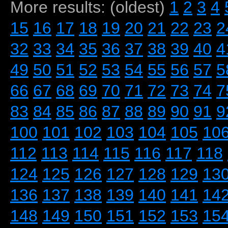
More results: (oldest)
1
2
3
4
15
16
17
18
19
20
21
22
23
2
32
33
34
35
36
37
38
39
40
4
49
50
51
52
53
54
55
56
57
5
66
67
68
69
70
71
72
73
74
7
83
84
85
86
87
88
89
90
91
9
100
101
102
103
104
105
10
112
113
114
115
116
117
118
124
125
126
127
128
129
13
136
137
138
139
140
141
14
148
149
150
151
152
153
15