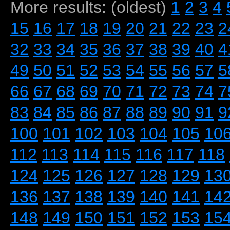
More results: (oldest)
1
2
3
4
15
16
17
18
19
20
21
22
23
2
32
33
34
35
36
37
38
39
40
4
49
50
51
52
53
54
55
56
57
5
66
67
68
69
70
71
72
73
74
7
83
84
85
86
87
88
89
90
91
9
100
101
102
103
104
105
10
112
113
114
115
116
117
118
124
125
126
127
128
129
13
136
137
138
139
140
141
14
148
149
150
151
152
153
15