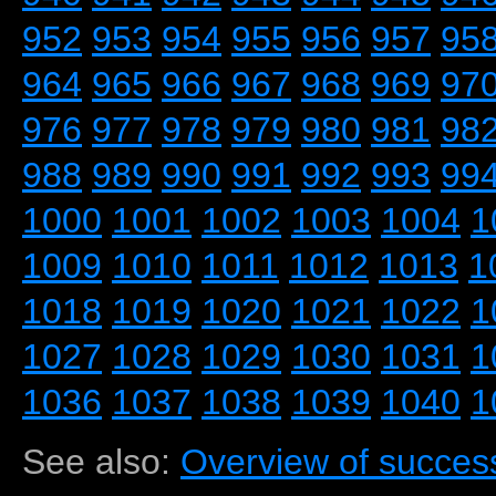
952
953
954
955
956
957
95
964
965
966
967
968
969
97
976
977
978
979
980
981
98
988
989
990
991
992
993
99
1000
1001
1002
1003
1004
1
1009
1010
1011
1012
1013
1
1018
1019
1020
1021
1022
1
1027
1028
1029
1030
1031
1
1036
1037
1038
1039
1040
1
See also:
Overview of success