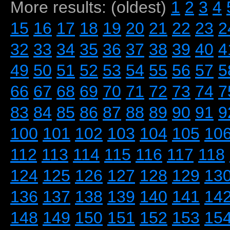
More results: (oldest)
1
2
3
4
15
16
17
18
19
20
21
22
23
2
32
33
34
35
36
37
38
39
40
4
49
50
51
52
53
54
55
56
57
5
66
67
68
69
70
71
72
73
74
7
83
84
85
86
87
88
89
90
91
9
100
101
102
103
104
105
10
112
113
114
115
116
117
118
124
125
126
127
128
129
13
136
137
138
139
140
141
14
148
149
150
151
152
153
15