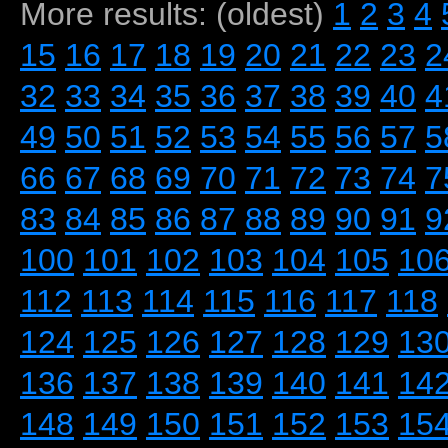
More results: (oldest)
1
2
3
4
15
16
17
18
19
20
21
22
23
2
32
33
34
35
36
37
38
39
40
4
49
50
51
52
53
54
55
56
57
5
66
67
68
69
70
71
72
73
74
7
83
84
85
86
87
88
89
90
91
9
100
101
102
103
104
105
10
112
113
114
115
116
117
118
124
125
126
127
128
129
13
136
137
138
139
140
141
14
148
149
150
151
152
153
15