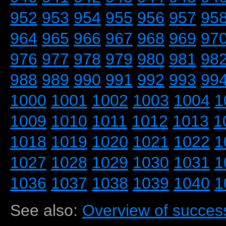
952
953
954
955
956
957
95
964
965
966
967
968
969
97
976
977
978
979
980
981
98
988
989
990
991
992
993
99
1000
1001
1002
1003
1004
1
1009
1010
1011
1012
1013
1
1018
1019
1020
1021
1022
1
1027
1028
1029
1030
1031
1
1036
1037
1038
1039
1040
1
See also:
Overview of success