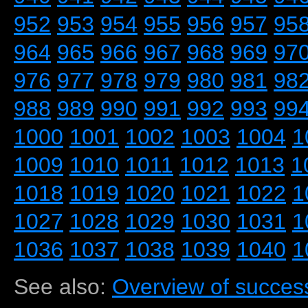
952
953
954
955
956
957
95
964
965
966
967
968
969
97
976
977
978
979
980
981
98
988
989
990
991
992
993
99
1000
1001
1002
1003
1004
1
1009
1010
1011
1012
1013
1
1018
1019
1020
1021
1022
1
1027
1028
1029
1030
1031
1
1036
1037
1038
1039
1040
1
See also:
Overview of success