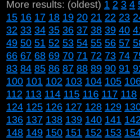
More results: (oldest)
1
2
3
4
15
16
17
18
19
20
21
22
23
2
32
33
34
35
36
37
38
39
40
4
49
50
51
52
53
54
55
56
57
5
66
67
68
69
70
71
72
73
74
7
83
84
85
86
87
88
89
90
91
9
100
101
102
103
104
105
10
112
113
114
115
116
117
118
124
125
126
127
128
129
13
136
137
138
139
140
141
14
148
149
150
151
152
153
15