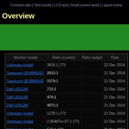
Contrast ratio
|
Test results
|
LCD test
|
Small-screen tests
|
Lagom home
 - Overview
Monitor model
Ratio (center)
Ratio (edge)
Date
Unknown model
3916:1 (??)
22 Dec 2014
Samsung UE48H6410
2812:1
21 Dec 2014
Samsung UE48H6410
1579:1
21 Dec 2014
Dell U2412M
733:1
21 Dec 2014
Dell U2412M
474:1
21 Dec 2014
Dell U2412M
4071:1
21 Dec 2014
Unknown model
1278:1 (??)
21 Dec 2014
Unknown model
2.85497e+07:1 (??)
21 Dec 2014