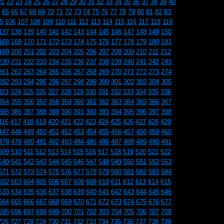
21
22
23
24
25
26
27
28
29
30
31
32
33
34
35
36
37
38
39
40
65
66
67
68
69
70
71
72
73
74
75
76
77
78
79
80
81
82
83
5
106
107
108
109
110
111
112
113
114
115
116
117
118
119
137
138
139
140
141
142
143
144
145
146
147
148
149
150
168
169
170
171
172
173
174
175
176
177
178
179
180
181
199
200
201
202
203
204
205
206
207
208
209
210
211
212
230
231
232
233
234
235
236
237
238
239
240
241
242
243
261
262
263
264
265
266
267
268
269
270
271
272
273
274
292
293
294
295
296
297
298
299
300
301
302
303
304
305
323
324
325
326
327
328
329
330
331
332
333
334
335
336
354
355
356
357
358
359
360
361
362
363
364
365
366
367
385
386
387
388
389
390
391
392
393
394
395
396
397
398
416
417
418
419
420
421
422
423
424
425
426
427
428
429
447
448
449
450
451
452
453
454
455
456
457
458
459
460
478
479
480
481
482
483
484
485
486
487
488
489
490
491
509
510
511
512
513
514
515
516
517
518
519
520
521
522
540
541
542
543
544
545
546
547
548
549
550
551
552
553
571
572
573
574
575
576
577
578
579
580
581
582
583
584
602
603
604
605
606
607
608
609
610
611
612
613
614
615
633
634
635
636
637
638
639
640
641
642
643
644
645
646
664
665
666
667
668
669
670
671
672
673
674
675
676
677
695
696
697
698
699
700
701
702
703
704
705
706
707
708
726
727
728
729
730
731
732
733
734
735
736
737
738
739