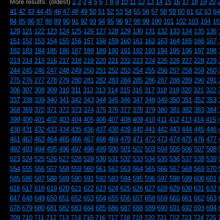
More results: (oldest)
1
2
3
4
5
6
7
8
9
10
11
12
13
14
15
16
17
18
19
20
41
42
43
44
45
46
47
48
49
50
51
52
53
54
55
56
57
58
59
60
61
62
63
64
84
85
86
87
88
89
90
91
92
93
94
95
96
97
98
99
100
101
102
103
104
10
120
121
122
123
124
125
126
127
128
129
130
131
132
133
134
135
136
151
152
153
154
155
156
157
158
159
160
161
162
163
164
165
166
167
182
183
184
185
186
187
188
189
190
191
192
193
194
195
196
197
198
213
214
215
216
217
218
219
220
221
222
223
224
225
226
227
228
229
244
245
246
247
248
249
250
251
252
253
254
255
256
257
258
259
260
275
276
277
278
279
280
281
282
283
284
285
286
287
288
289
290
291
306
307
308
309
310
311
312
313
314
315
316
317
318
319
320
321
322
337
338
339
340
341
342
343
344
345
346
347
348
349
350
351
352
353
368
369
370
371
372
373
374
375
376
377
378
379
380
381
382
383
384
399
400
401
402
403
404
405
406
407
408
409
410
411
412
413
414
415
430
431
432
433
434
435
436
437
438
439
440
441
442
443
444
445
446
461
462
463
464
465
466
467
468
469
470
471
472
473
474
475
476
477
492
493
494
495
496
497
498
499
500
501
502
503
504
505
506
507
508
523
524
525
526
527
528
529
530
531
532
533
534
535
536
537
538
539
554
555
556
557
558
559
560
561
562
563
564
565
566
567
568
569
570
585
586
587
588
589
590
591
592
593
594
595
596
597
598
599
600
601
616
617
618
619
620
621
622
623
624
625
626
627
628
629
630
631
632
647
648
649
650
651
652
653
654
655
656
657
658
659
660
661
662
663
678
679
680
681
682
683
684
685
686
687
688
689
690
691
692
693
694
709
710
711
712
713
714
715
716
717
718
719
720
721
722
723
724
725