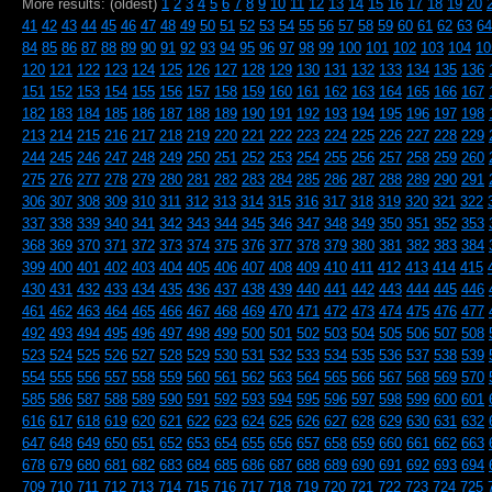
More results: (oldest)
1
2
3
4
5
6
7
8
9
10
11
12
13
14
15
16
17
18
19
20
41
42
43
44
45
46
47
48
49
50
51
52
53
54
55
56
57
58
59
60
61
62
63
64
84
85
86
87
88
89
90
91
92
93
94
95
96
97
98
99
100
101
102
103
104
10
120
121
122
123
124
125
126
127
128
129
130
131
132
133
134
135
136
151
152
153
154
155
156
157
158
159
160
161
162
163
164
165
166
167
182
183
184
185
186
187
188
189
190
191
192
193
194
195
196
197
198
213
214
215
216
217
218
219
220
221
222
223
224
225
226
227
228
229
244
245
246
247
248
249
250
251
252
253
254
255
256
257
258
259
260
275
276
277
278
279
280
281
282
283
284
285
286
287
288
289
290
291
306
307
308
309
310
311
312
313
314
315
316
317
318
319
320
321
322
337
338
339
340
341
342
343
344
345
346
347
348
349
350
351
352
353
368
369
370
371
372
373
374
375
376
377
378
379
380
381
382
383
384
399
400
401
402
403
404
405
406
407
408
409
410
411
412
413
414
415
430
431
432
433
434
435
436
437
438
439
440
441
442
443
444
445
446
461
462
463
464
465
466
467
468
469
470
471
472
473
474
475
476
477
492
493
494
495
496
497
498
499
500
501
502
503
504
505
506
507
508
523
524
525
526
527
528
529
530
531
532
533
534
535
536
537
538
539
554
555
556
557
558
559
560
561
562
563
564
565
566
567
568
569
570
585
586
587
588
589
590
591
592
593
594
595
596
597
598
599
600
601
616
617
618
619
620
621
622
623
624
625
626
627
628
629
630
631
632
647
648
649
650
651
652
653
654
655
656
657
658
659
660
661
662
663
678
679
680
681
682
683
684
685
686
687
688
689
690
691
692
693
694
709
710
711
712
713
714
715
716
717
718
719
720
721
722
723
724
725