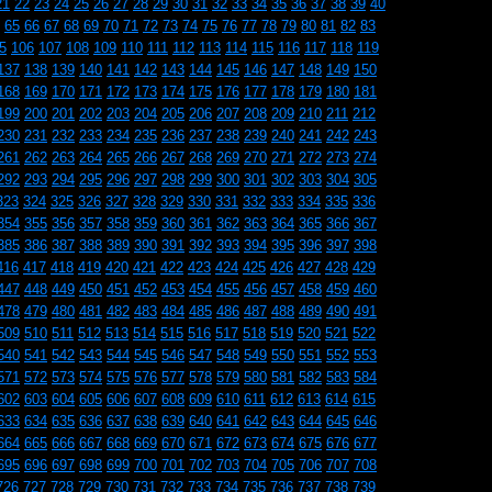
21
22
23
24
25
26
27
28
29
30
31
32
33
34
35
36
37
38
39
40
65
66
67
68
69
70
71
72
73
74
75
76
77
78
79
80
81
82
83
5
106
107
108
109
110
111
112
113
114
115
116
117
118
119
137
138
139
140
141
142
143
144
145
146
147
148
149
150
168
169
170
171
172
173
174
175
176
177
178
179
180
181
199
200
201
202
203
204
205
206
207
208
209
210
211
212
230
231
232
233
234
235
236
237
238
239
240
241
242
243
261
262
263
264
265
266
267
268
269
270
271
272
273
274
292
293
294
295
296
297
298
299
300
301
302
303
304
305
323
324
325
326
327
328
329
330
331
332
333
334
335
336
354
355
356
357
358
359
360
361
362
363
364
365
366
367
385
386
387
388
389
390
391
392
393
394
395
396
397
398
416
417
418
419
420
421
422
423
424
425
426
427
428
429
447
448
449
450
451
452
453
454
455
456
457
458
459
460
478
479
480
481
482
483
484
485
486
487
488
489
490
491
509
510
511
512
513
514
515
516
517
518
519
520
521
522
540
541
542
543
544
545
546
547
548
549
550
551
552
553
571
572
573
574
575
576
577
578
579
580
581
582
583
584
602
603
604
605
606
607
608
609
610
611
612
613
614
615
633
634
635
636
637
638
639
640
641
642
643
644
645
646
664
665
666
667
668
669
670
671
672
673
674
675
676
677
695
696
697
698
699
700
701
702
703
704
705
706
707
708
726
727
728
729
730
731
732
733
734
735
736
737
738
739