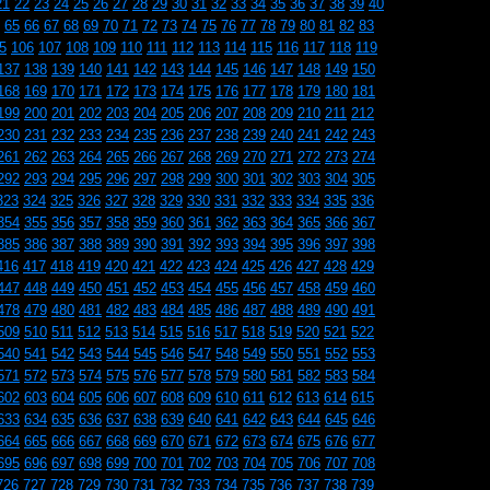
21
22
23
24
25
26
27
28
29
30
31
32
33
34
35
36
37
38
39
40
65
66
67
68
69
70
71
72
73
74
75
76
77
78
79
80
81
82
83
5
106
107
108
109
110
111
112
113
114
115
116
117
118
119
137
138
139
140
141
142
143
144
145
146
147
148
149
150
168
169
170
171
172
173
174
175
176
177
178
179
180
181
199
200
201
202
203
204
205
206
207
208
209
210
211
212
230
231
232
233
234
235
236
237
238
239
240
241
242
243
261
262
263
264
265
266
267
268
269
270
271
272
273
274
292
293
294
295
296
297
298
299
300
301
302
303
304
305
323
324
325
326
327
328
329
330
331
332
333
334
335
336
354
355
356
357
358
359
360
361
362
363
364
365
366
367
385
386
387
388
389
390
391
392
393
394
395
396
397
398
416
417
418
419
420
421
422
423
424
425
426
427
428
429
447
448
449
450
451
452
453
454
455
456
457
458
459
460
478
479
480
481
482
483
484
485
486
487
488
489
490
491
509
510
511
512
513
514
515
516
517
518
519
520
521
522
540
541
542
543
544
545
546
547
548
549
550
551
552
553
571
572
573
574
575
576
577
578
579
580
581
582
583
584
602
603
604
605
606
607
608
609
610
611
612
613
614
615
633
634
635
636
637
638
639
640
641
642
643
644
645
646
664
665
666
667
668
669
670
671
672
673
674
675
676
677
695
696
697
698
699
700
701
702
703
704
705
706
707
708
726
727
728
729
730
731
732
733
734
735
736
737
738
739