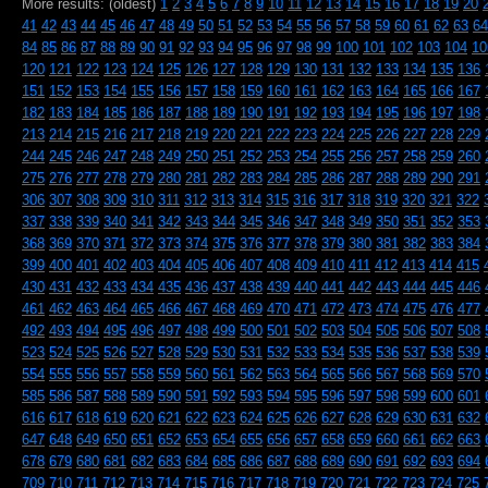
More results: (oldest)
1
2
3
4
5
6
7
8
9
10
11
12
13
14
15
16
17
18
19
20
41
42
43
44
45
46
47
48
49
50
51
52
53
54
55
56
57
58
59
60
61
62
63
64
84
85
86
87
88
89
90
91
92
93
94
95
96
97
98
99
100
101
102
103
104
10
120
121
122
123
124
125
126
127
128
129
130
131
132
133
134
135
136
151
152
153
154
155
156
157
158
159
160
161
162
163
164
165
166
167
182
183
184
185
186
187
188
189
190
191
192
193
194
195
196
197
198
213
214
215
216
217
218
219
220
221
222
223
224
225
226
227
228
229
244
245
246
247
248
249
250
251
252
253
254
255
256
257
258
259
260
275
276
277
278
279
280
281
282
283
284
285
286
287
288
289
290
291
306
307
308
309
310
311
312
313
314
315
316
317
318
319
320
321
322
337
338
339
340
341
342
343
344
345
346
347
348
349
350
351
352
353
368
369
370
371
372
373
374
375
376
377
378
379
380
381
382
383
384
399
400
401
402
403
404
405
406
407
408
409
410
411
412
413
414
415
430
431
432
433
434
435
436
437
438
439
440
441
442
443
444
445
446
461
462
463
464
465
466
467
468
469
470
471
472
473
474
475
476
477
492
493
494
495
496
497
498
499
500
501
502
503
504
505
506
507
508
523
524
525
526
527
528
529
530
531
532
533
534
535
536
537
538
539
554
555
556
557
558
559
560
561
562
563
564
565
566
567
568
569
570
585
586
587
588
589
590
591
592
593
594
595
596
597
598
599
600
601
616
617
618
619
620
621
622
623
624
625
626
627
628
629
630
631
632
647
648
649
650
651
652
653
654
655
656
657
658
659
660
661
662
663
678
679
680
681
682
683
684
685
686
687
688
689
690
691
692
693
694
709
710
711
712
713
714
715
716
717
718
719
720
721
722
723
724
725