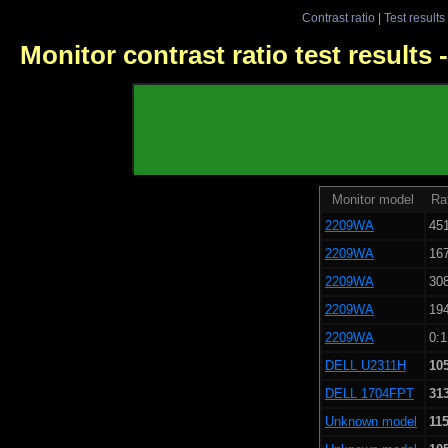
Contrast ratio
|
Test results
Monitor contrast ratio test results
Monitor model
Rat
2209WA
451
2209WA
167
2209WA
308
2209WA
194
2209WA
0:1
DELL U2311H
10
DELL 1704FPT
31
Unknown model
115