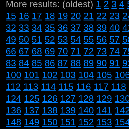
More results: (oldest)
1
2
3
4
15
16
17
18
19
20
21
22
23
2
32
33
34
35
36
37
38
39
40
4
49
50
51
52
53
54
55
56
57
5
66
67
68
69
70
71
72
73
74
7
83
84
85
86
87
88
89
90
91
9
100
101
102
103
104
105
10
112
113
114
115
116
117
118
124
125
126
127
128
129
13
136
137
138
139
140
141
14
148
149
150
151
152
153
15