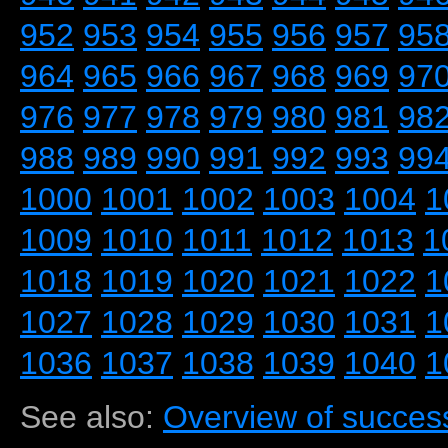
952
953
954
955
956
957
95
964
965
966
967
968
969
97
976
977
978
979
980
981
98
988
989
990
991
992
993
99
1000
1001
1002
1003
1004
1
1009
1010
1011
1012
1013
1
1018
1019
1020
1021
1022
1
1027
1028
1029
1030
1031
1
1036
1037
1038
1039
1040
1
See also:
Overview of success