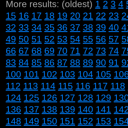
More results: (oldest)
1
2
3
4
15
16
17
18
19
20
21
22
23
2
32
33
34
35
36
37
38
39
40
4
49
50
51
52
53
54
55
56
57
5
66
67
68
69
70
71
72
73
74
7
83
84
85
86
87
88
89
90
91
9
100
101
102
103
104
105
10
112
113
114
115
116
117
118
124
125
126
127
128
129
13
136
137
138
139
140
141
14
148
149
150
151
152
153
15