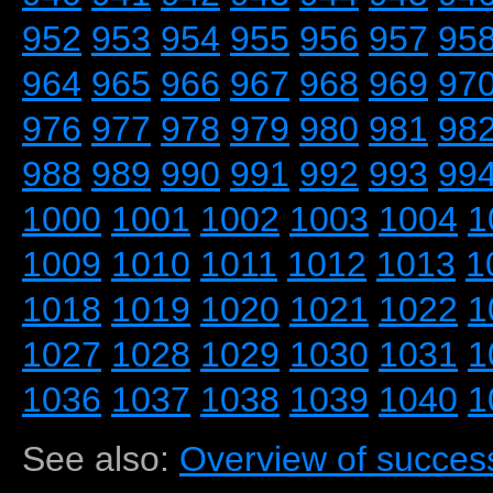
952
953
954
955
956
957
95
964
965
966
967
968
969
97
976
977
978
979
980
981
98
988
989
990
991
992
993
99
1000
1001
1002
1003
1004
1
1009
1010
1011
1012
1013
1
1018
1019
1020
1021
1022
1
1027
1028
1029
1030
1031
1
1036
1037
1038
1039
1040
1
See also:
Overview of success