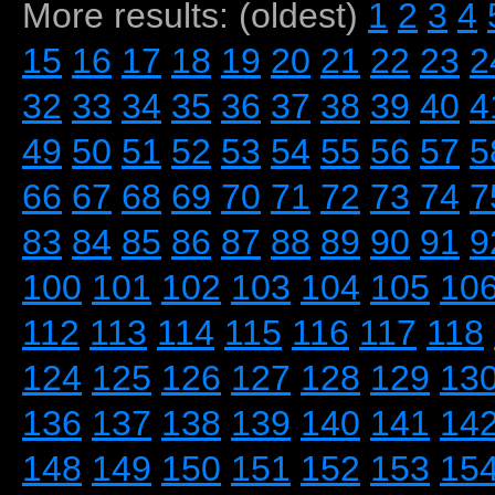
More results: (oldest)
1
2
3
4
15
16
17
18
19
20
21
22
23
2
32
33
34
35
36
37
38
39
40
4
49
50
51
52
53
54
55
56
57
5
66
67
68
69
70
71
72
73
74
7
83
84
85
86
87
88
89
90
91
9
100
101
102
103
104
105
10
112
113
114
115
116
117
118
124
125
126
127
128
129
13
136
137
138
139
140
141
14
148
149
150
151
152
153
15