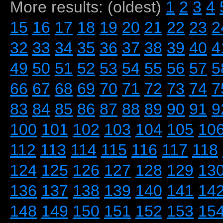
More results: (oldest)
1
2
3
4
15
16
17
18
19
20
21
22
23
2
32
33
34
35
36
37
38
39
40
4
49
50
51
52
53
54
55
56
57
5
66
67
68
69
70
71
72
73
74
7
83
84
85
86
87
88
89
90
91
9
100
101
102
103
104
105
10
112
113
114
115
116
117
118
124
125
126
127
128
129
13
136
137
138
139
140
141
14
148
149
150
151
152
153
15