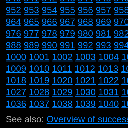
952
953
954
955
956
957
95
964
965
966
967
968
969
97
976
977
978
979
980
981
98
988
989
990
991
992
993
99
1000
1001
1002
1003
1004
1
1009
1010
1011
1012
1013
1
1018
1019
1020
1021
1022
1
1027
1028
1029
1030
1031
1
1036
1037
1038
1039
1040
1
See also:
Overview of success