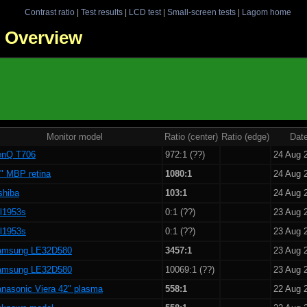
Contrast ratio
|
Test results
|
LCD test
|
Small-screen tests
|
Lagom home
 - Overview
Monitor model
Ratio (center)
Ratio (edge)
Dat
enQ T706
972:1 (??)
24 Aug 
" MBP retina
1080:1
24 Aug 
shiba
103:1
24 Aug 
 l1953s
0:1 (??)
23 Aug 
 l1953s
0:1 (??)
23 Aug 
amsung LE32D580
3457:1
23 Aug 
amsung LE32D580
10069:1 (??)
23 Aug 
nasonic Viera 42" plasma
558:1
22 Aug 