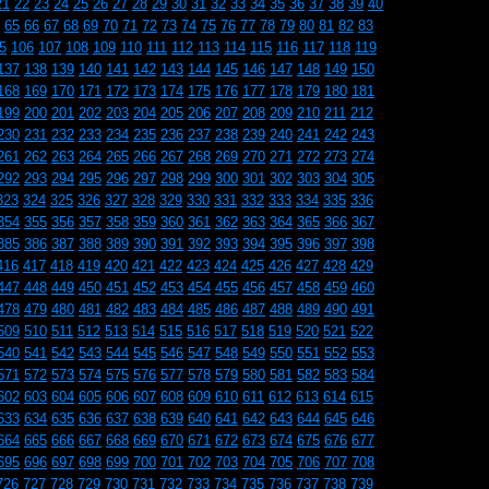
21
22
23
24
25
26
27
28
29
30
31
32
33
34
35
36
37
38
39
40
65
66
67
68
69
70
71
72
73
74
75
76
77
78
79
80
81
82
83
5
106
107
108
109
110
111
112
113
114
115
116
117
118
119
137
138
139
140
141
142
143
144
145
146
147
148
149
150
168
169
170
171
172
173
174
175
176
177
178
179
180
181
199
200
201
202
203
204
205
206
207
208
209
210
211
212
230
231
232
233
234
235
236
237
238
239
240
241
242
243
261
262
263
264
265
266
267
268
269
270
271
272
273
274
292
293
294
295
296
297
298
299
300
301
302
303
304
305
323
324
325
326
327
328
329
330
331
332
333
334
335
336
354
355
356
357
358
359
360
361
362
363
364
365
366
367
385
386
387
388
389
390
391
392
393
394
395
396
397
398
416
417
418
419
420
421
422
423
424
425
426
427
428
429
447
448
449
450
451
452
453
454
455
456
457
458
459
460
478
479
480
481
482
483
484
485
486
487
488
489
490
491
509
510
511
512
513
514
515
516
517
518
519
520
521
522
540
541
542
543
544
545
546
547
548
549
550
551
552
553
571
572
573
574
575
576
577
578
579
580
581
582
583
584
602
603
604
605
606
607
608
609
610
611
612
613
614
615
633
634
635
636
637
638
639
640
641
642
643
644
645
646
664
665
666
667
668
669
670
671
672
673
674
675
676
677
695
696
697
698
699
700
701
702
703
704
705
706
707
708
726
727
728
729
730
731
732
733
734
735
736
737
738
739