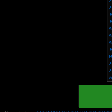
U
U
HP
HP
Ma
Ma
Ma
HP
14
U
U
Sa