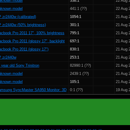
nknown model
558:1
22 Aug 
nknown model
441:1 (??)
22 Aug 
 zr2440w (calibrated)
1054:1
21 Aug 
 zr2440w (50% brightness)
301:1
21 Aug 
cbook Pro 2011 17", 100% brightness
795:1
21 Aug 
cbook Pro 2011 (glossy 17", backlight
697:1
21 Aug 
cbook Pro 2011 (glossy 17")
830:1
21 Aug 
 zr2440w
253:1
21 Aug 
 year old Sony Trinitron
82990:1 (??)
21 Aug 
nknown model
2439:1 (??)
21 Aug 
nknown model
105:1
21 Aug 
msung SyncMaster SA950 Monitor: 3D
0:1 (??)
19 Aug 