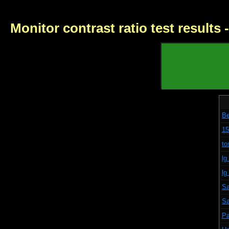
Monitor contrast ratio test results
B
15
to
lg
lg
S
S
Pa