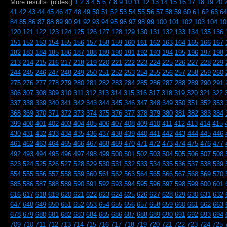
More results: (oldest)
1
2
3
4
5
6
7
8
9
10
11
12
13
14
15
16
17
18
19
20
41
42
43
44
45
46
47
48
49
50
51
52
53
54
55
56
57
58
59
60
61
62
63
64
84
85
86
87
88
89
90
91
92
93
94
95
96
97
98
99
100
101
102
103
104
10
120
121
122
123
124
125
126
127
128
129
130
131
132
133
134
135
136
151
152
153
154
155
156
157
158
159
160
161
162
163
164
165
166
167
182
183
184
185
186
187
188
189
190
191
192
193
194
195
196
197
198
213
214
215
216
217
218
219
220
221
222
223
224
225
226
227
228
229
244
245
246
247
248
249
250
251
252
253
254
255
256
257
258
259
260
275
276
277
278
279
280
281
282
283
284
285
286
287
288
289
290
291
306
307
308
309
310
311
312
313
314
315
316
317
318
319
320
321
322
337
338
339
340
341
342
343
344
345
346
347
348
349
350
351
352
353
368
369
370
371
372
373
374
375
376
377
378
379
380
381
382
383
384
399
400
401
402
403
404
405
406
407
408
409
410
411
412
413
414
415
430
431
432
433
434
435
436
437
438
439
440
441
442
443
444
445
446
461
462
463
464
465
466
467
468
469
470
471
472
473
474
475
476
477
492
493
494
495
496
497
498
499
500
501
502
503
504
505
506
507
508
523
524
525
526
527
528
529
530
531
532
533
534
535
536
537
538
539
554
555
556
557
558
559
560
561
562
563
564
565
566
567
568
569
570
585
586
587
588
589
590
591
592
593
594
595
596
597
598
599
600
601
616
617
618
619
620
621
622
623
624
625
626
627
628
629
630
631
632
647
648
649
650
651
652
653
654
655
656
657
658
659
660
661
662
663
678
679
680
681
682
683
684
685
686
687
688
689
690
691
692
693
694
709
710
711
712
713
714
715
716
717
718
719
720
721
722
723
724
725