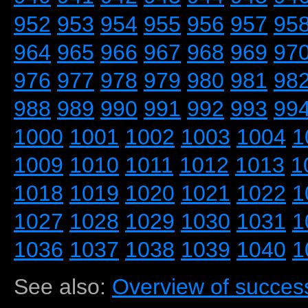
952
953
954
955
956
957
95
964
965
966
967
968
969
97
976
977
978
979
980
981
98
988
989
990
991
992
993
99
1000
1001
1002
1003
1004
1
1009
1010
1011
1012
1013
1
1018
1019
1020
1021
1022
1
1027
1028
1029
1030
1031
1
1036
1037
1038
1039
1040
1
See also:
Overview of success