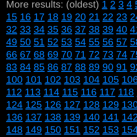
More results: (oldest)
1
2
3
4
15
16
17
18
19
20
21
22
23
2
32
33
34
35
36
37
38
39
40
4
49
50
51
52
53
54
55
56
57
5
66
67
68
69
70
71
72
73
74
7
83
84
85
86
87
88
89
90
91
9
100
101
102
103
104
105
10
112
113
114
115
116
117
118
124
125
126
127
128
129
13
136
137
138
139
140
141
14
148
149
150
151
152
153
15