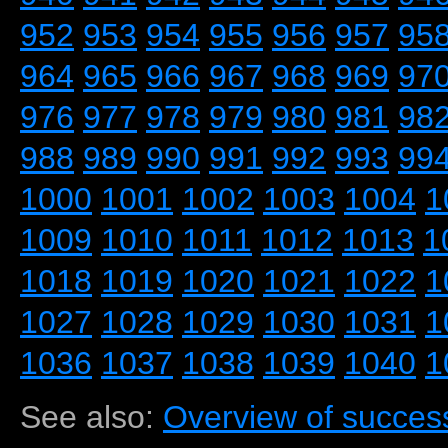
952
953
954
955
956
957
95
964
965
966
967
968
969
97
976
977
978
979
980
981
98
988
989
990
991
992
993
99
1000
1001
1002
1003
1004
1
1009
1010
1011
1012
1013
1
1018
1019
1020
1021
1022
1
1027
1028
1029
1030
1031
1
1036
1037
1038
1039
1040
1
See also:
Overview of success