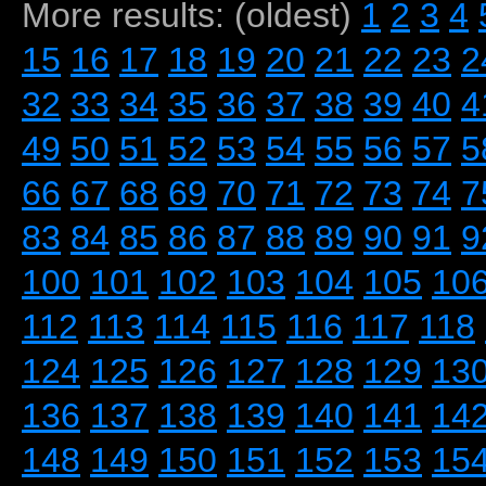
More results: (oldest)
1
2
3
4
15
16
17
18
19
20
21
22
23
2
32
33
34
35
36
37
38
39
40
4
49
50
51
52
53
54
55
56
57
5
66
67
68
69
70
71
72
73
74
7
83
84
85
86
87
88
89
90
91
9
100
101
102
103
104
105
10
112
113
114
115
116
117
118
124
125
126
127
128
129
13
136
137
138
139
140
141
14
148
149
150
151
152
153
15